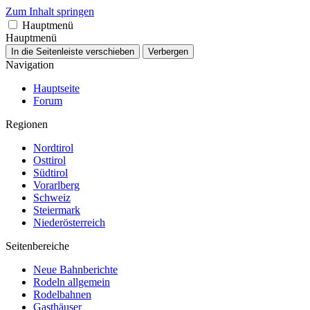
Zum Inhalt springen
Hauptmenü
Hauptmenü
In die Seitenleiste verschieben
Verbergen
Navigation
Hauptseite
Forum
Regionen
Nordtirol
Osttirol
Südtirol
Vorarlberg
Schweiz
Steiermark
Niederösterreich
Seitenbereiche
Neue Bahnberichte
Rodeln allgemein
Rodelbahnen
Gasthäuser