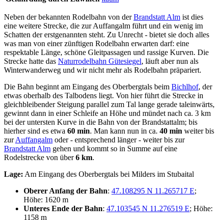
Neben der bekannten Rodelbahn von der
Brandstatt Alm
ist dies
eine weitere Strecke, die zur Auffangalm führt und ein wenig im
Schatten der erstgenannten steht. Zu Unrecht - bietet sie doch alles
was man von einer zünftigen Rodelbahn erwarten darf: eine
respektable Länge, schöne Gleitpassagen und rassige Kurven. Die
Strecke hatte das
Naturrodelbahn Gütesiegel
, läuft aber nun als
Winterwanderweg und wir nicht mehr als Rodelbahn präpariert.
Die Bahn beginnt am Eingang des Oberbergtals beim
Bichlhof
, der
etwas oberhalb des Talbodens liegt. Von hier führt die Strecke in
gleichbleibender Steigung parallel zum Tal lange gerade taleinwärts,
gewinnt dann in einer Schleife an Höhe und mündet nach ca. 3 km
bei der untersten Kurve in die Bahn von der Brandstattalm; bis
hierher sind es etwa
60 min
. Man kann nun in ca.
40 min
weiter bis
zur
Auffangalm
oder - entsprechend länger - weiter bis zur
Brandstatt Alm
gehen und kommt so in Summe auf eine
Rodelstrecke von über
6 km
.
Lage:
Am Eingang des Oberbergtals bei Milders im Stubaital
Oberer Anfang der Bahn
:
47.108295 N 11.265717 E
;
Höhe: 1620 m
Unteres Ende der Bahn
:
47.103545 N 11.276519 E
; Höhe:
1158 m