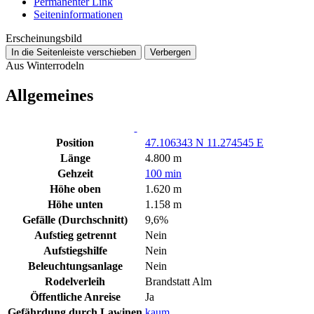
Permanenter Link
Seiten­­informationen
Erscheinungsbild
In die Seitenleiste verschieben
Verbergen
Aus Winterrodeln
Allgemeines
Position
47.106343 N 11.274545 E
Länge
4.800 m
Gehzeit
100 min
Höhe oben
1.620 m
Höhe unten
1.158 m
Gefälle (Durchschnitt)
9,6%
Aufstieg getrennt
Nein
Aufstiegshilfe
Nein
Beleuchtungsanlage
Nein
Rodelverleih
Brandstatt Alm
Öffentliche Anreise
Ja
Gefährdung durch Lawinen
kaum