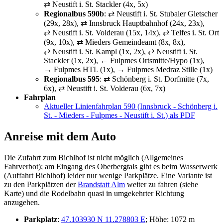
⇄ Neustift i. St. Stackler (4x, 5x)
Regionalbus 590b
: ⇄ Neustift i. St. Stubaier Gletscher
(29x, 28x), ⇄ Innsbruck Hauptbahnhof (24x, 23x),
⇄ Neustift i. St. Volderau (15x, 14x), ⇄ Telfes i. St. Ort
(9x, 10x), ⇄ Mieders Gemeindeamt (8x, 8x),
⇄ Neustift i. St. Kampl (1x, 2x), ⇄ Neustift i. St.
Stackler (1x, 2x), ← Fulpmes Ortsmitte/Hypo (1x),
→ Fulpmes HTL (1x), → Fulpmes Medraz Stille (1x)
Regionalbus 595
: ⇄ Schönberg i. St. Dorfmitte (7x,
6x), ⇄ Neustift i. St. Volderau (6x, 7x)
Fahrplan
Aktueller Linienfahrplan 590 (Innsbruck - Schönberg i.
St. - Mieders - Fulpmes - Neustift i. St.) als PDF
Anreise mit dem Auto
Die Zufahrt zum Bichlhof ist nicht möglich (Allgemeines
Fahrverbot); am Eingang des Oberbergtals gibt es beim Wasserwerk
(Auffahrt Bichlhof) leider nur wenige Parkplätze. Eine Variante ist
zu den Parkplätzen der
Brandstatt Alm
weiter zu fahren (siehe
Karte) und die Rodelbahn quasi in umgekehrter Richtung
anzugehen.
Parkplatz
:
47.103930 N 11.278803 E
; Höhe: 1072 m