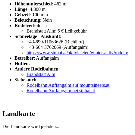
Höhenunterschied
: 462 m
Länge
: 4.800 m
Gehzeit
: 100 min
Beleuchtung
: Nein
Rodelverleih
: Ja
Brandstatt Alm; 5 € Leihgebühr
Schneelage - Auskunft
:
+43-699-11063626 (Bichlhof)
+43-664-3762069 (Auffangalm)
https://www.stubai.at/aktivitaeten/winter-aktiv/rodeln/
Betreiber
: Auffangalm
Hütten
:
Andere Rodelbahnen
:
Brandstatt Alm
Siehe auch
:
Rodelbahn Auffangalm auf mountaineers.at
Rodelbahn Auffangalm bei stubai.at
Landkarte
Die Landkarte wird geladen...