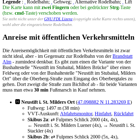
Legende
:
Rodelbahn;
Gehweg;
Alternative Rodelbahn;
Lift
Die Karte kann mit
zwei Fingern
oder bei gedrückter
Strg
-Taste
(bzw.
cmd
-Taste) verschoben werden.
Sie steht nicht unter der
GNU FDL Lizenz
(copyright siehe Karte rechts unten),
wohl aber die eingezeichnete Rodelbahn.
Anreise mit öffentlichen Verkehrsmitteln
Die Anreisemöglichkeit mit öffentlichen Verkehrsmitteln ist zwar
nicht ideal, aber - im Gegensatz zur Rodelbahn von der
Brandstatt
Alm
- zumindest denkbar. Es gibt zum einen die Variante von der
Bushaltestelle "Neustift im Stubaital, Milders Brücke" über einen
Feldweg oder von der Bushaltestelle "Neustift im Stubaital, Milders
Ort" über die Oberberg-Straße zum Eingang des Oberbergtales zu
gehen. Dort zweigt die Straße zum Bichlhof ab - für beide Varianten
muss man etwa
30 min
Fußmarsch in Kauf nehmen.
🅷 Neustift i. St. Milders Ort
(
47.098882 N 11.283269 E
)
Fußweg: 1497 m (38 min)
VVT-Auskunft:
Abfahrtsmonitor
,
Hinfahrt
,
Rückfahrt
Skibus 2a
: ⇄ Fulpmes Schlick 2000 (4x, 4x),
← Neustift i. St. Milders Luener (4x), → Neustift i. St.
Stackler (4x)
Skibus 2b
: ⇄ Fulpmes Schlick 2000 (5x, 4x),