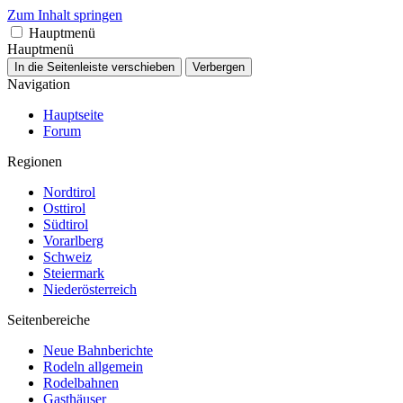
Zum Inhalt springen
Hauptmenü
Hauptmenü
In die Seitenleiste verschieben
Verbergen
Navigation
Hauptseite
Forum
Regionen
Nordtirol
Osttirol
Südtirol
Vorarlberg
Schweiz
Steiermark
Niederösterreich
Seitenbereiche
Neue Bahnberichte
Rodeln allgemein
Rodelbahnen
Gasthäuser