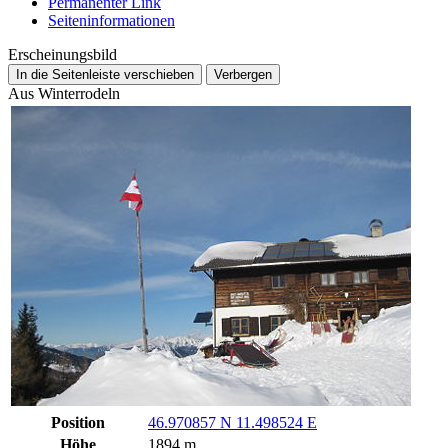
Permanenter Link
Seiten­­informationen
Erscheinungsbild
In die Seitenleiste verschieben
Verbergen
Aus Winterrodeln
Position
46.970857 N 11.498524 E
Höhe
1894 m