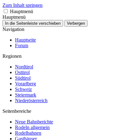
Zum Inhalt springen
Hauptmenü
Hauptmenü
In die Seitenleiste verschieben
Verbergen
Navigation
Hauptseite
Forum
Regionen
Nordtirol
Osttirol
Südtirol
Vorarlberg
Schweiz
Steiermark
Niederösterreich
Seitenbereiche
Neue Bahnberichte
Rodeln allgemein
Rodelbahnen
Gasthäuser