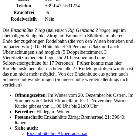
Telefon
+39-0472-631224
Rauchfrei
Ja
Rodelverleih
Nein
Die
Enzianhütte Zirog
(italienisch
Rif. Genziana Zirago
) liegt im
ehemaligen Schigebiet Zirog am Brenner in Südtirol am oberen
Ende der zugehörigen Rodelbahn (die von den Wirten betrieben und
präpariert wird). Die Hütte bietet 76 Personen Platz und auch
Übernachtungen sind möglich (5 Doppelbettzimmer, 3
Viererbettzimmer, ein Lager für 21 Personen und eine
Selbstversorgerhütte für 17 Personen). Früher konnte man hier
Rodeln ausleihen aber nachdem alle 27 Rodeln gestohlen wurden ist
das nun nicht mehr möglich. Von der Enzianhütte aus gehen auch
Schneeschuhwanderungen (Schneeschuhe werden allerdings nicht
verliehen).
Öffnungszeiten
: Im Winter vom 20. Dezember bis Ostern. Im
Sommer von Christi Himmelfahrt bis 1. November. Warme
Küche gibt es von 11:00 Uhr bis 21:00 Uhr.
Betreiber
: Hildegard Wierer
Postanschrift
: Enzianhütte Zirog; Brennerbad 21; 39040;
Italien
Siehe auch
:
Enzianhütte bei Almenrausch.at