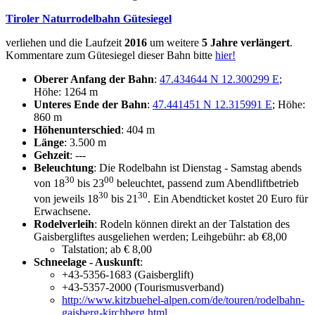
Tiroler Naturrodelbahn Gütesiegel
verliehen und die Laufzeit
2016
um weitere
5 Jahre verlängert
.
Kommentare zum Gütesiegel dieser Bahn bitte
hier!
Oberer Anfang der Bahn
:
47.434644 N 12.300299 E
;
Höhe: 1264 m
Unteres Ende der Bahn
:
47.441451 N 12.315991 E
; Höhe:
860 m
Höhenunterschied
: 404 m
Länge
: 3.500 m
Gehzeit
: ---
Beleuchtung
: Die Rodelbahn ist Dienstag - Samstag abends
30
00
von 18
bis 23
beleuchtet, passend zum Abendliftbetrieb
30
30
von jeweils 18
bis 21
. Ein Abendticket kostet 20 Euro für
Erwachsene.
Rodelverleih
: Rodeln können direkt an der Talstation des
Gaisbergliftes ausgeliehen werden; Leihgebühr: ab €8,00
Talstation; ab € 8,00
Schneelage - Auskunft
:
+43-5356-1683 (Gaisberglift)
+43-5357-2000 (Tourismusverband)
http://www.kitzbuehel-alpen.com/de/touren/rodelbahn-
gaisberg-kirchberg.html