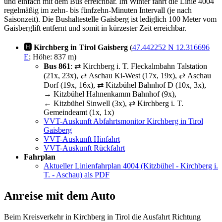
und einfach mit dem Bus erreichbar. Im Winter fährt die Linie 4004
regelmäßig im zehn- bis fünfzehn-Minuten Intervall (je nach
Saisonzeit). Die Bushaltestelle Gaisberg ist lediglich 100 Meter vom
Gaisberglift entfernt und somit in kürzester Zeit erreichbar.
🅷 Kirchberg in Tirol Gaisberg
(
47.442252 N 12.316696
E
; Höhe: 837 m)
Bus 861
: ⇄ Kirchberg i. T. Fleckalmbahn Talstation
(21x, 23x), ⇄ Aschau Ki-West (17x, 19x), ⇄ Aschau
Dorf (19x, 16x), ⇄ Kitzbühel Bahnhof D (10x, 3x),
→ Kitzbühel Hahnenkamm Bahnhof (9x),
← Kitzbühel Sinwell (3x), ⇄ Kirchberg i. T.
Gemeindeamt (1x, 1x)
VVT-Auskunft Abfahrtsmonitor Kirchberg in Tirol
Gaisberg
VVT-Auskunft Hinfahrt
VVT-Auskunft Rückfahrt
Fahrplan
Aktueller Linienfahrplan 4004 (Kitzbühel - Kirchberg i.
T. - Aschau) als PDF
Anreise mit dem Auto
Beim Kreisverkehr in Kirchberg in Tirol die Ausfahrt Richtung