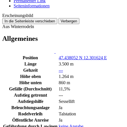
Permanenter Link
Seiten­­informationen
Erscheinungsbild
In die Seitenleiste verschieben
Verbergen
Aus Winterrodeln
Allgemeines
Position
47.438052 N 12.301624 E
Länge
3.500 m
Gehzeit
---
Höhe oben
1.264 m
Höhe unten
860 m
Gefälle (Durchschnitt)
11,5%
Aufstieg getrennt
---
Aufstiegshilfe
Sessellift
Beleuchtungsanlage
Ja
Rodelverleih
Talstation
Öffentliche Anreise
Ja
Gefährdung durch Lawinen
keine Angabe