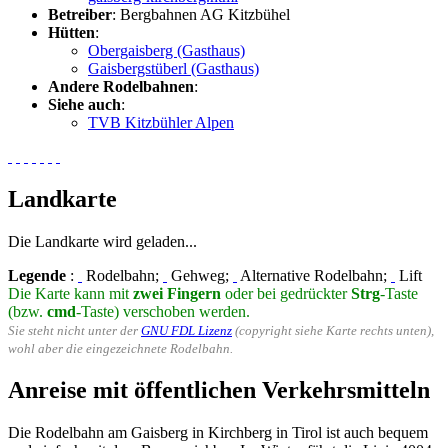
Betreiber
: Bergbahnen AG Kitzbühel
Hütten
:
Obergaisberg (Gasthaus)
Gaisbergstüberl (Gasthaus)
Andere Rodelbahnen
:
Siehe auch
:
TVB Kitzbühler Alpen
Landkarte
Die Landkarte wird geladen...
Legende
:
Rodelbahn;
Gehweg;
Alternative Rodelbahn;
Lift
Die Karte kann mit
zwei Fingern
oder bei gedrückter
Strg
-Taste
(bzw.
cmd
-Taste) verschoben werden.
Sie steht nicht unter der
GNU FDL Lizenz
(copyright siehe Karte rechts unten),
wohl aber die eingezeichnete Rodelbahn.
Anreise mit öffentlichen Verkehrsmitteln
Die Rodelbahn am Gaisberg in Kirchberg in Tirol ist auch bequem