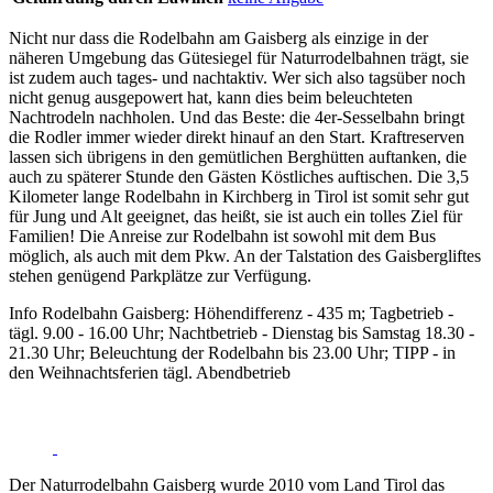
Nicht nur dass die Rodelbahn am Gaisberg als einzige in der
näheren Umgebung das Gütesiegel für Naturrodelbahnen trägt, sie
ist zudem auch tages- und nachtaktiv. Wer sich also tagsüber noch
nicht genug ausgepowert hat, kann dies beim beleuchteten
Nachtrodeln nachholen. Und das Beste: die 4er-Sesselbahn bringt
die Rodler immer wieder direkt hinauf an den Start. Kraftreserven
lassen sich übrigens in den gemütlichen Berghütten auftanken, die
auch zu späterer Stunde den Gästen Köstliches auftischen. Die 3,5
Kilometer lange Rodelbahn in Kirchberg in Tirol ist somit sehr gut
für Jung und Alt geeignet, das heißt, sie ist auch ein tolles Ziel für
Familien! Die Anreise zur Rodelbahn ist sowohl mit dem Bus
möglich, als auch mit dem Pkw. An der Talstation des Gaisbergliftes
stehen genügend Parkplätze zur Verfügung.
Info Rodelbahn Gaisberg: Höhendifferenz - 435 m; Tagbetrieb -
tägl. 9.00 - 16.00 Uhr; Nachtbetrieb - Dienstag bis Samstag 18.30 -
21.30 Uhr; Beleuchtung der Rodelbahn bis 23.00 Uhr; TIPP - in
den Weihnachtsferien tägl. Abendbetrieb
Der Naturrodelbahn Gaisberg wurde 2010 vom Land Tirol das