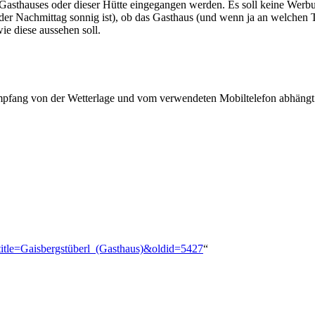
 Gasthauses oder dieser Hütte eingegangen werden. Es soll keine Werbung
der Nachmittag sonnig ist), ob das Gasthaus (und wenn ja an welchen T
wie diese aussehen soll.
 Empfang von der Wetterlage und vom verwendeten Mobiltelefon abhängt
title=Gaisbergstüberl_(Gasthaus)&oldid=5427
“