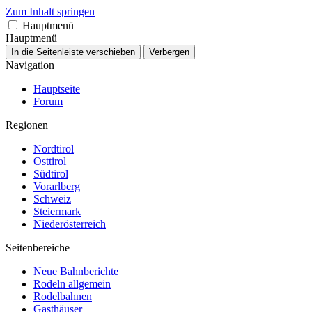
Zum Inhalt springen
Hauptmenü
Hauptmenü
In die Seitenleiste verschieben
Verbergen
Navigation
Hauptseite
Forum
Regionen
Nordtirol
Osttirol
Südtirol
Vorarlberg
Schweiz
Steiermark
Niederösterreich
Seitenbereiche
Neue Bahnberichte
Rodeln allgemein
Rodelbahnen
Gasthäuser