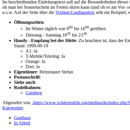
Im beschreibenden Einleitungstext soll auf die Besonderheiten dieses
ob man bei Sonnenschein im Freien sitzen kann (und ob es am Vor- o
u.s.w. Auf der Seite über die
Vorlage:Gasthausbox
seht ein Beispiel, 
Öffnungszeiten
:
00
00
Im Winter täglich von 9
bis 16
geöffnet.
30
30
Dienstag - Samstag 18
bis 23
Handy - Empfang bei der Hütte
: Zu beachten ist, dass der
Stand: 1999-09-19
A1: Ja
T-Mobile/Telering: Ja
Orange: Ja
Drei: Ja
Eigentümer
: Hetzenauer Stefan
Postanschrift
:
Siehe auch
:
Rodelbahnen
:
Gaisberg
Abgerufen von „
https://www.winterrodeln.org/mediawiki/index.php?
Kategorien
:
Gasthaus
In Arbeit