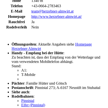
Höhe
1340 m
Telefon
+43-0664-2783463
E-Mail
team@herzebner-almwirt.at
Homepage
http://www.herzebner-almwirt.at/
Rauchfrei
Ja
Rodelverleih
Nein
Öffnungszeiten
: Aktuelle Angaben siehe
Homepage
Herzebner Almwirt
Handy - Empfang bei der Hütte
:
Zu beachten ist, dass der Empfang von der Wetterlage und
vom verwendeten Mobiltelefon abhängt.
Stand:
A1:
T-Mobile
Pächter
: Familie Hütter und Götsch
Postanschrift
: Pinnistal 273; A-6167 Neustift im Stubaital
Siehe auch
:
Rodelbahnen
:
Pinnistal
Elfer (Pinnistal)