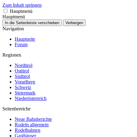
Zum Inhalt springen
Hauptmenü
Hauptmenü
In die Seitenleiste verschieben
Verbergen
Navigation
Hauptseite
Forum
Regionen
Nordtirol
Osttirol
Südtirol
Vorarlberg
Schweiz
Steiermark
Niederösterreich
Seitenbereiche
Neue Bahnberichte
Rodeln allgemein
Rodelbahnen
Gasthäuser