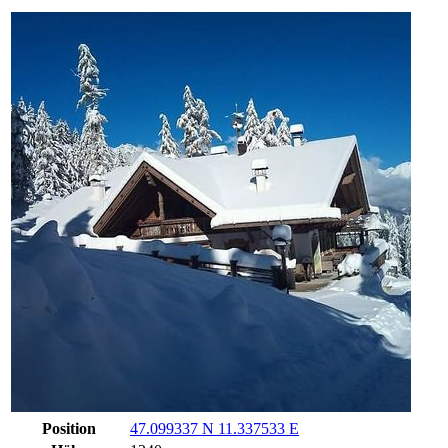
Position
47.099337 N 11.337533 E