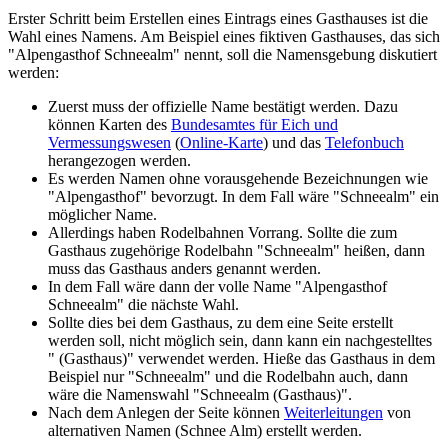
Erster Schritt beim Erstellen eines Eintrags eines Gasthauses ist die
Wahl eines Namens. Am Beispiel eines fiktiven Gasthauses, das sich
"Alpengasthof Schneealm" nennt, soll die Namensgebung diskutiert
werden:
Zuerst muss der offizielle Name bestätigt werden. Dazu
können Karten des
Bundesamtes für Eich und
Vermessungswesen
(
Online-Karte
) und das
Telefonbuch
herangezogen werden.
Es werden Namen ohne vorausgehende Bezeichnungen wie
"Alpengasthof" bevorzugt. In dem Fall wäre "Schneealm" ein
möglicher Name.
Allerdings haben Rodelbahnen Vorrang. Sollte die zum
Gasthaus zugehörige Rodelbahn "Schneealm" heißen, dann
muss das Gasthaus anders genannt werden.
In dem Fall wäre dann der volle Name "Alpengasthof
Schneealm" die nächste Wahl.
Sollte dies bei dem Gasthaus, zu dem eine Seite erstellt
werden soll, nicht möglich sein, dann kann ein nachgestelltes
" (Gasthaus)" verwendet werden. Hieße das Gasthaus in dem
Beispiel nur "Schneealm" und die Rodelbahn auch, dann
wäre die Namenswahl "Schneealm (Gasthaus)".
Nach dem Anlegen der Seite können
Weiterleitungen
von
alternativen Namen (Schnee Alm) erstellt werden.