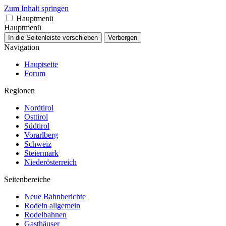
Zum Inhalt springen
Hauptmenü
Hauptmenü
In die Seitenleiste verschieben
Verbergen
Navigation
Hauptseite
Forum
Regionen
Nordtirol
Osttirol
Südtirol
Vorarlberg
Schweiz
Steiermark
Niederösterreich
Seitenbereiche
Neue Bahnberichte
Rodeln allgemein
Rodelbahnen
Gasthäuser