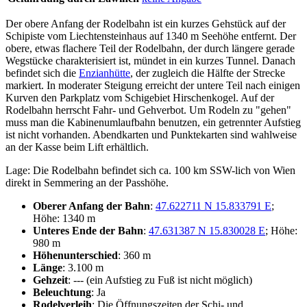
Der obere Anfang der Rodelbahn ist ein kurzes Gehstück auf der
Schipiste vom Liechtensteinhaus auf 1340 m Seehöhe entfernt. Der
obere, etwas flachere Teil der Rodelbahn, der durch längere gerade
Wegstücke charakterisiert ist, mündet in ein kurzes Tunnel. Danach
befindet sich die
Enzianhütte
, der zugleich die Hälfte der Strecke
markiert. In moderater Steigung erreicht der untere Teil nach einigen
Kurven den Parkplatz vom Schigebiet Hirschenkogel. Auf der
Rodelbahn herrscht Fahr- und Gehverbot. Um Rodeln zu "gehen"
muss man die Kabinenumlaufbahn benutzen, ein getrennter Aufstieg
ist nicht vorhanden. Abendkarten und Punktekarten sind wahlweise
an der Kasse beim Lift erhältlich.
Lage: Die Rodelbahn befindet sich ca. 100 km SSW-lich von Wien
direkt in Semmering an der Passhöhe.
Oberer Anfang der Bahn
:
47.622711 N 15.833791 E
;
Höhe: 1340 m
Unteres Ende der Bahn
:
47.631387 N 15.830028 E
; Höhe:
980 m
Höhenunterschied
: 360 m
Länge
: 3.100 m
Gehzeit
: --- (ein Aufstieg zu Fuß ist nicht möglich)
Beleuchtung
: Ja
Rodelverleih
: Die Öffnungszeiten der Schi- und