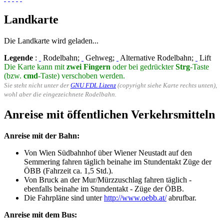
Landkarte
Die Landkarte wird geladen...
Legende
:
Rodelbahn;
Gehweg;
Alternative Rodelbahn;
Lift
Die Karte kann mit
zwei Fingern
oder bei gedrückter
Strg
-Taste
(bzw.
cmd
-Taste) verschoben werden.
Sie steht nicht unter der
GNU FDL Lizenz
(copyright siehe Karte rechts unten),
wohl aber die eingezeichnete Rodelbahn.
Anreise mit öffentlichen Verkehrsmitteln
Anreise mit der Bahn:
Von Wien Südbahnhof über Wiener Neustadt auf den
Semmering fahren täglich beinahe im Stundentakt Züge der
ÖBB (Fahrzeit ca. 1,5 Std.).
Von Bruck an der Mur/Mürzzuschlag fahren täglich -
ebenfalls beinahe im Stundentakt - Züge der ÖBB.
Die Fahrpläne sind unter
http://www.oebb.at/
abrufbar.
Anreise mit dem Bus: