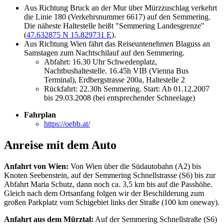
Aus Richtung Bruck an der Mur über Mürzzuschlag verkehrt
die Linie 180 (Verkehrsnummer 6617) auf den Semmering.
Die näheste Haltestelle heißt "Semmering Landesgrenze"
(
47.632875 N 15.829731 E
).
Aus Richtung Wien fährt das Reiseuntenehmen Blaguss an
Samstagen zum Nachtschilauf auf den Semmering.
Abfahrt: 16.30 Uhr Schwedenplatz,
Nachtbushaltestelle. 16.45h VIB (Vienna Bus
Terminal), Erdbergstrasse 200a, Haltestelle 2
Rückfahrt: 22.30h Semmering. Start: Ab 01.12.2007
bis 29.03.2008 (bei entsprechender Schneelage)
Fahrplan
https://oebb.at/
Anreise mit dem Auto
Anfahrt von Wien:
Von Wien über die Südautobahn (A2) bis
Knoten Seebenstein, auf der Semmering Schnellstrasse (S6) bis zur
Abfahrt Maria Schutz, dann noch ca. 3,5 km bis auf die Passhöhe.
Gleich nach dem Ortsanfang folgen wir der Beschilderung zum
großen Parkplatz vom Schigebiet links der Straße (100 km oneway).
Anfahrt aus dem Mürztal:
Auf der Semmering Schnellstraße (S6)