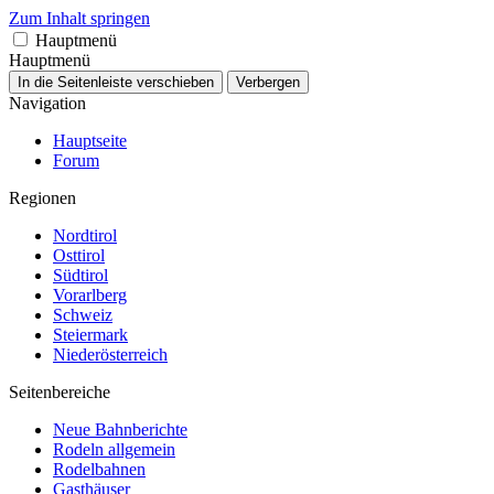
Zum Inhalt springen
Hauptmenü
Hauptmenü
In die Seitenleiste verschieben
Verbergen
Navigation
Hauptseite
Forum
Regionen
Nordtirol
Osttirol
Südtirol
Vorarlberg
Schweiz
Steiermark
Niederösterreich
Seitenbereiche
Neue Bahnberichte
Rodeln allgemein
Rodelbahnen
Gasthäuser