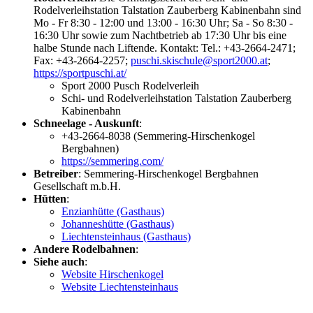
Rodelverleihstation Talstation Zauberberg Kabinenbahn sind
Mo - Fr 8:30 - 12:00 und 13:00 - 16:30 Uhr; Sa - So 8:30 -
16:30 Uhr sowie zum Nachtbetrieb ab 17:30 Uhr bis eine
halbe Stunde nach Liftende. Kontakt: Tel.: +43-2664-2471;
Fax: +43-2664-2257;
puschi.skischule@sport2000.at
;
https://sportpuschi.at/
Sport 2000 Pusch Rodelverleih
Schi- und Rodelverleihstation Talstation Zauberberg
Kabinenbahn
Schneelage - Auskunft
:
+43-2664-8038 (Semmering-Hirschenkogel
Bergbahnen)
https://semmering.com/
Betreiber
: Semmering-Hirschenkogel Bergbahnen
Gesellschaft m.b.H.
Hütten
:
Enzianhütte (Gasthaus)
Johanneshütte (Gasthaus)
Liechtensteinhaus (Gasthaus)
Andere Rodelbahnen
:
Siehe auch
:
Website Hirschenkogel
Website Liechtensteinhaus