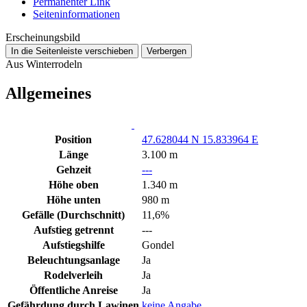
Permanenter Link
Seiten­­informationen
Erscheinungsbild
In die Seitenleiste verschieben
Verbergen
Aus Winterrodeln
Allgemeines
Position
47.628044 N 15.833964 E
Länge
3.100 m
Gehzeit
---
Höhe oben
1.340 m
Höhe unten
980 m
Gefälle (Durchschnitt)
11,6%
Aufstieg getrennt
---
Aufstiegshilfe
Gondel
Beleuchtungsanlage
Ja
Rodelverleih
Ja
Öffentliche Anreise
Ja
Gefährdung durch Lawinen
keine Angabe