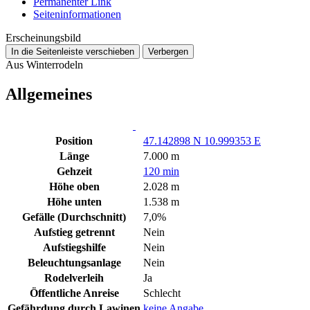
Permanenter Link
Seiten­­informationen
Erscheinungsbild
In die Seitenleiste verschieben
Verbergen
Aus Winterrodeln
Allgemeines
Position
47.142898 N 10.999353 E
Länge
7.000 m
Gehzeit
120 min
Höhe oben
2.028 m
Höhe unten
1.538 m
Gefälle (Durchschnitt)
7,0%
Aufstieg getrennt
Nein
Aufstiegshilfe
Nein
Beleuchtungsanlage
Nein
Rodelverleih
Ja
Öffentliche Anreise
Schlecht
Gefährdung durch Lawinen
keine Angabe