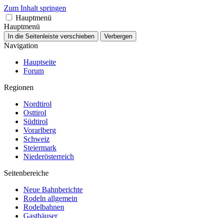
Zum Inhalt springen
Hauptmenü
Hauptmenü
In die Seitenleiste verschieben
Verbergen
Navigation
Hauptseite
Forum
Regionen
Nordtirol
Osttirol
Südtirol
Vorarlberg
Schweiz
Steiermark
Niederösterreich
Seitenbereiche
Neue Bahnberichte
Rodeln allgemein
Rodelbahnen
Gasthäuser