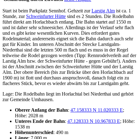
Start ist beim Parkplatz Sennhof. Gehzeit zur
Larstig Alm
ist ca. 1
Stunde, zur
Schweinfurter Hütte
sind es 2 Stunden. Die Rodelbahn
führt direkt am Horlachbach entlang. Die Bahn startet auf 1550 m
und ist daher sehr schneesicher. Allerdings ist der Verlauf sehr flach
und es gibt keine wesentlichen Kurven. Dies erfordert gutes
Rodelmaterial; andererseits eignet sich die Bahn dadurch auch sehr
gut für Kinder. Im unteren Abschnitt der Strecke Larstigalm-
Niederthai sind die letzten 500 m flach und es muss in der Regel
teilweise die Rodel gezogen werden (Tipp: Rennrodelverleih auf der
Larstig Alm bzw. der Schweinfurter Hütte - gegen Gebühr!). Anders
ist der Abschnitt zwischen der Schweinfurter Hütte und der Larstig
Alm. Der obere Bereich (bis zur Brücke über den Horlachbach auf
1900 m) ist flott und durchaus anspruchsvoll, danach folgt ein zu
flacheres Stück, bevor es wieder abwärts bis zur Larstigalm geht.
Lage: Die Rodelbahn liegt im Horlachtal bei Niederthai und gehört
zur Gemeinde Umhausen.
Oberer Anfang der Bahn
:
47.158333 N 11.020333 E
;
Höhe: 2028 m
Unteres Ende der Bahn
:
47.128333 N 10.967833 E
; Höhe:
1538 m
Höhenunterschied
: 490 m
Länge
: 7.000 m