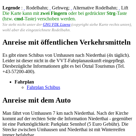
Legende
:
Rodelbahn;
Gehweg;
Alternative Rodelbahn;
Lift
Die Karte kann mit
zwei Fingern
oder bei gedrückter
Strg
-Taste
(bzw.
cmd
-Taste) verschoben werden.
Sie steht nicht unter der
GNU FDL Lizenz
(copyright siehe Karte rechts unten),
wohl aber die eingezeichnete Rodelbahn.
Anreise mit öffentlichen Verkehrsmitteln
Es gibt einen Schibus von Umhausen nach Niederthai (4x täglich).
Leider ist dieser nicht in die VVT-Fahrplanauskunft eingepflegt.
Diesbezügliche Informationen gibt es bei Ötztal Tourismus (Tel.
+43-57200-400).
Fahrplan
Fahrplan Schibus
Anreise mit dem Auto
Man fährt von Umhausen 7 km nach Niederthai. Nach der Kirche
kommt auf der rechten Seite die Information Niederthai - gegenüber
ist eine Parkmöglichkeit: Parkplatz Sennhof (5 Euro Gebühr). Die
Strecke zwischen Umhausen und Niederthai ist mit Winterreifen
immer befahrbar.