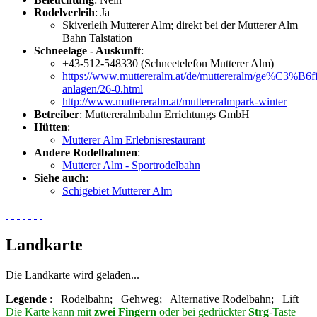
Rodelverleih
: Ja
Skiverleih Mutterer Alm; direkt bei der Mutterer Alm
Bahn Talstation
Schneelage - Auskunft
:
+43-512-548330 (Schneetelefon Mutterer Alm)
https://www.muttereralm.at/de/muttereralm/ge%C3%B6ff
anlagen/26-0.html
http://www.muttereralm.at/muttereralmpark-winter
Betreiber
: Muttereralmbahn Errichtungs GmbH
Hütten
:
Mutterer Alm Erlebnisrestaurant
Andere Rodelbahnen
:
Mutterer Alm - Sportrodelbahn
Siehe auch
:
Schigebiet Mutterer Alm
Landkarte
Die Landkarte wird geladen...
Legende
:
Rodelbahn;
Gehweg;
Alternative Rodelbahn;
Lift
Die Karte kann mit
zwei Fingern
oder bei gedrückter
Strg
-Taste