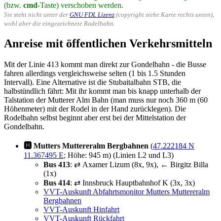
(bzw.
cmd
-Taste) verschoben werden.
Sie steht nicht unter der
GNU FDL Lizenz
(copyright siehe Karte rechts unten),
wohl aber die eingezeichnete Rodelbahn.
Anreise mit öffentlichen Verkehrsmitteln
Mit der Linie 413 kommt man direkt zur Gondelbahn - die Busse
fahren allerdings vergleichsweise selten (1 bis 1.5 Stunden
Intervall). Eine Alternative ist die Stubaitalbahn STB, die
halbstündlich fährt: Mit ihr kommt man bis knapp unterhalb der
Talstation der Mutterer Alm Bahn (man muss nur noch 360 m (60
Höhenmeter) mit der Rodel in der Hand zurücklegen). Die
Rodelbahn selbst beginnt aber erst bei der Mittelstation der
Gondelbahn.
🅷 Mutters Muttereralm Bergbahnen
(
47.222184 N
11.367495 E
; Höhe: 945 m) (Linien L2 und L3)
Bus 413
: ⇄ Axamer Lizum (8x, 9x), ← Birgitz Billa
(1x)
Bus 414
: ⇄ Innsbruck Hauptbahnhof K (3x, 3x)
VVT-Auskunft Abfahrtsmonitor Mutters Muttereralm
Bergbahnen
VVT-Auskunft Hinfahrt
VVT-Auskunft Rückfahrt