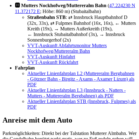
🅷 Mutters Nockhofweg/Muttereralm Bahn
(
47.224230 N
11.372172 E
; Höhe: 860 m) (Stubaitalbahn)
Straßenbahn STB
: ⇄ Innsbruck Hauptbahnhof D
(32x, 33x), ⇄ Fulpmes Bahnhof (16x, 16x), ← Mutters
Kreith (19x), → Mutters Außerkreith (19x),
← Innsbruck Stubaitalbahnhof (3x), → Innsbruck
Sonnenburgerhof (2x)
VVT-Auskunft Abfahrtsmonitor Mutters
Nockhofweg/Muttereralm Bahn
VVT-Auskunft Hinfahrt
VVT-Auskunft Rückfahrt
Fahrplan
Aktueller Linienfahrplan L2 (Muttereralm Bergbahnen
- Götzner Bahn - Birgitz - Axams - Axamer Lizum) als
PDF
Aktueller Linienfahrplan L3 (Innsbruck - Natters -
Mutters - Muttereralm Bergbahnen) als PDF
Aktueller Linienfahrplan STB (Innsbruck, Fulpmes) als
PDF
Anreise mit dem Auto
Parkmöglichkeiten: Direkt bei der Talstation Mutterer Almbahn. Wer
die Gondelbahn benützt parkt gratis, wer zu Fuß rodeln gehen will