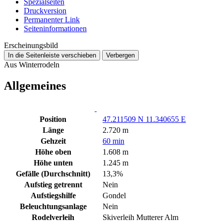
Spezialseiten
Druckversion
Permanenter Link
Seiten­­informationen
Erscheinungsbild
In die Seitenleiste verschieben
Verbergen
Aus Winterrodeln
Allgemeines
Position
47.211509 N 11.340655 E
Länge
2.720 m
Gehzeit
60 min
Höhe oben
1.608 m
Höhe unten
1.245 m
Gefälle (Durchschnitt)
13,3%
Aufstieg getrennt
Nein
Aufstiegshilfe
Gondel
Beleuchtungsanlage
Nein
Rodelverleih
Skiverleih Mutterer Alm