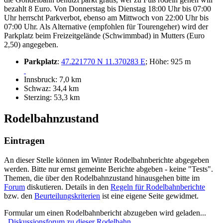
bezahlt 8 Euro. Von Donnerstag bis Dienstag 18:00 Uhr bis 07:00
Uhr herrscht Parkverbot, ebenso am Mittwoch von 22:00 Uhr bis
07:00 Uhr. Als Alternative (empfohlen für Tourengeher) wird der
Parkplatz beim Freizeitgelände (Schwimmbad) in Mutters (Euro
2,50) angegeben.
Parkplatz
:
47.221770 N 11.370283 E
; Höhe: 925 m
Innsbruck: 7,0 km
Schwaz: 34,4 km
Sterzing: 53,3 km
Rodelbahnzustand
Eintragen
An dieser Stelle können im Winter Rodelbahnberichte abgegeben
werden. Bitte nur ernst gemeinte Berichte abgeben - keine "Tests".
Themen, die über den Rodelbahnzustand hinausgehen bitte im
Forum
diskutieren. Details in den
Regeln für Rodelbahnberichte
bzw. den
Beurteilungskriterien
ist eine eigene Seite gewidmet.
Formular um einen Rodelbahnbericht abzugeben wird geladen...
Diskussionsforum zu dieser Rodelbahn