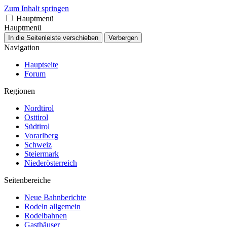
Zum Inhalt springen
Hauptmenü
Hauptmenü
In die Seitenleiste verschieben
Verbergen
Navigation
Hauptseite
Forum
Regionen
Nordtirol
Osttirol
Südtirol
Vorarlberg
Schweiz
Steiermark
Niederösterreich
Seitenbereiche
Neue Bahnberichte
Rodeln allgemein
Rodelbahnen
Gasthäuser