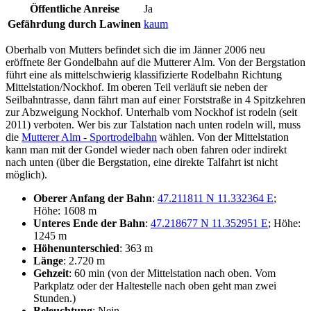
Öffentliche Anreise
Ja
Gefährdung durch Lawinen
kaum
Oberhalb von Mutters befindet sich die im Jänner 2006 neu
eröffnete 8er Gondelbahn auf die Mutterer Alm. Von der Bergstation
führt eine als mittelschwierig klassifizierte Rodelbahn Richtung
Mittelstation/Nockhof. Im oberen Teil verläuft sie neben der
Seilbahntrasse, dann fährt man auf einer Forststraße in 4 Spitzkehren
zur Abzweigung Nockhof. Unterhalb vom Nockhof ist rodeln (seit
2011) verboten. Wer bis zur Talstation nach unten rodeln will, muss
die
Mutterer Alm - Sportrodelbahn
wählen. Von der Mittelstation
kann man mit der Gondel wieder nach oben fahren oder indirekt
nach unten (über die Bergstation, eine direkte Talfahrt ist nicht
möglich).
Oberer Anfang der Bahn
:
47.211811 N 11.332364 E
;
Höhe: 1608 m
Unteres Ende der Bahn
:
47.218677 N 11.352951 E
; Höhe:
1245 m
Höhenunterschied
: 363 m
Länge
: 2.720 m
Gehzeit
: 60 min (von der Mittelstation nach oben. Vom
Parkplatz oder der Haltestelle nach oben geht man zwei
Stunden.)
Beleuchtung
: Nein