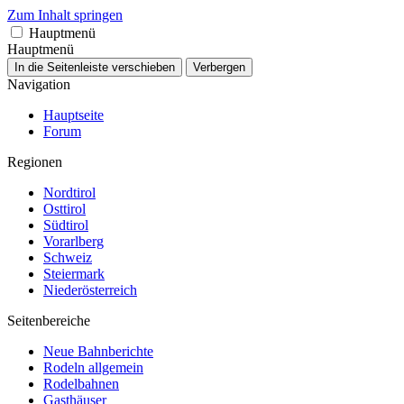
Zum Inhalt springen
Hauptmenü
Hauptmenü
In die Seitenleiste verschieben
Verbergen
Navigation
Hauptseite
Forum
Regionen
Nordtirol
Osttirol
Südtirol
Vorarlberg
Schweiz
Steiermark
Niederösterreich
Seitenbereiche
Neue Bahnberichte
Rodeln allgemein
Rodelbahnen
Gasthäuser