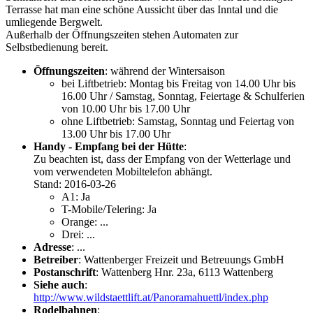
Terrasse hat man eine schöne Aussicht über das Inntal und die
umliegende Bergwelt.
Außerhalb der Öffnungszeiten stehen Automaten zur
Selbstbedienung bereit.
Öffnungszeiten
: während der Wintersaison
bei Liftbetrieb: Montag bis Freitag von 14.00 Uhr bis
16.00 Uhr / Samstag, Sonntag, Feiertage & Schulferien
von 10.00 Uhr bis 17.00 Uhr
ohne Liftbetrieb: Samstag, Sonntag und Feiertag von
13.00 Uhr bis 17.00 Uhr
Handy - Empfang bei der Hütte
:
Zu beachten ist, dass der Empfang von der Wetterlage und
vom verwendeten Mobiltelefon abhängt.
Stand: 2016-03-26
A1: Ja
T-Mobile/Telering: Ja
Orange: ...
Drei: ...
Adresse
: ...
Betreiber
: Wattenberger Freizeit und Betreuungs GmbH
Postanschrift
: Wattenberg Hnr. 23a, 6113 Wattenberg
Siehe auch
:
http://www.wildstaettlift.at/Panoramahuettl/index.php
Rodelbahnen
: