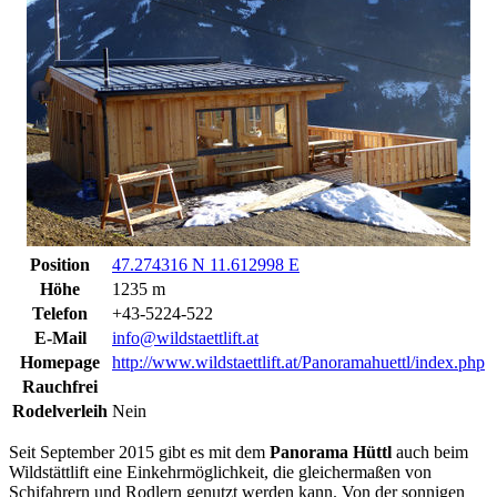
Position
47.274316 N 11.612998 E
Höhe
1235 m
Telefon
+43-5224-522
E-Mail
info@wildstaettlift.at
Homepage
http://www.wildstaettlift.at/Panoramahuettl/index.php
Rauchfrei
Rodelverleih
Nein
Seit September 2015 gibt es mit dem
Panorama Hüttl
auch beim
Wildstättlift eine Einkehrmöglichkeit, die gleichermaßen von
Schifahrern und Rodlern genutzt werden kann. Von der sonnigen