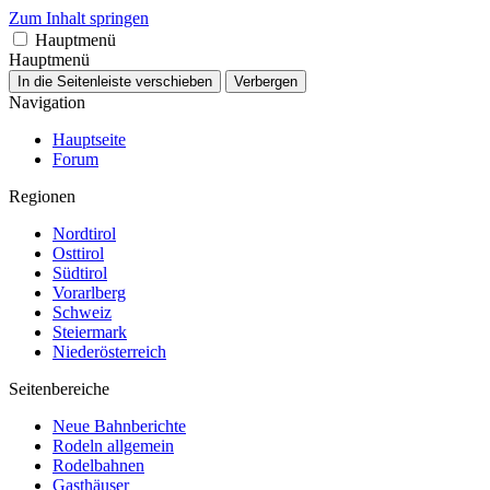
Zum Inhalt springen
Hauptmenü
Hauptmenü
In die Seitenleiste verschieben
Verbergen
Navigation
Hauptseite
Forum
Regionen
Nordtirol
Osttirol
Südtirol
Vorarlberg
Schweiz
Steiermark
Niederösterreich
Seitenbereiche
Neue Bahnberichte
Rodeln allgemein
Rodelbahnen
Gasthäuser