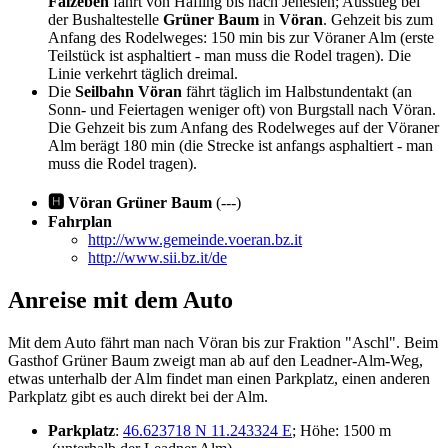
Falzeben
fährt von Hafling bis nach Jenesien; Ausstieg bei
der Bushaltestelle
Grüner Baum
in
Vöran
. Gehzeit bis zum
Anfang des Rodelweges: 150 min bis zur Vöraner Alm (erste
Teilstück ist asphaltiert - man muss die Rodel tragen). Die
Linie verkehrt täglich dreimal.
Die
Seilbahn Vöran
fährt täglich im Halbstundentakt (an
Sonn- und Feiertagen weniger oft) von Burgstall nach Vöran.
Die Gehzeit bis zum Anfang des Rodelweges auf der Vöraner
Alm berägt 180 min (die Strecke ist anfangs asphaltiert - man
muss die Rodel tragen).
🅷 Vöran Grüner Baum
(---)
Fahrplan
http://www.gemeinde.voeran.bz.it
http://www.sii.bz.it/de
Anreise mit dem Auto
Mit dem Auto fährt man nach Vöran bis zur Fraktion "Aschl". Beim
Gasthof Grüner Baum zweigt man ab auf den Leadner-Alm-Weg,
etwas unterhalb der Alm findet man einen Parkplatz, einen anderen
Parkplatz gibt es auch direkt bei der Alm.
Parkplatz
:
46.623718 N 11.243324 E
; Höhe: 1500 m