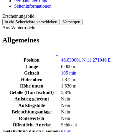
Permanenter Link
Seiten­­informationen
Erscheinungsbild
In die Seitenleiste verschieben
Verbergen
Aus Winterrodeln
Allgemeines
Position
46.639001 N 11.271946 E
Länge
6.000 m
Gehzeit
105 min
Höhe oben
1.875 m
Höhe unten
1.530 m
Gefälle (Durchschnitt)
5,8%
Aufstieg getrennt
Nein
Aufstiegshilfe
Nein
Beleuchtungsanlage
Nein
Rodelverleih
Nein
Öffentliche Anreise
Schlecht
Gefährdung durch Lawinen
kaum