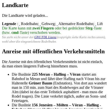
Landkarte
Die Landkarte wird geladen...
Legende
:
Rodelbahn;
Gehweg;
Alternative Rodelbahn;
Lift
Die Karte kann mit
zwei Fingern
oder bei gedrückter
Strg
-Taste
(bzw.
cmd
-Taste) verschoben werden.
Sie steht nicht unter der
GNU FDL Lizenz
(copyright siehe Karte rechts unten),
wohl aber die eingezeichnete Rodelbahn.
Anreise mit öffentlichen Verkehrsmitteln
Die Anreise mit den öffentlichen Verkehrsmitteln ist nicht einfach,
da man einen längeren Fußweg hinnehmen muss.
Die Buslinie
225 Meran – Hafling – Vöran
startet am
Bahnhof in Meran und fährt über Hafling nach Vöran bis zur
Haltestelle
Grüner Baum
(Endstation). Von dort aus wandert
man in 150 min. zum Start des Rodelweges auf die Vöraner
Alm (dabei ist das erste Teilstück asphaltiert - man muss die
Rodel tragen). Die Linie verkehrt täglich, außer an Sonn- und
Feiertagen.
Die Buslinie
156 Jenesien – Mölten – Vöran – Hafling -