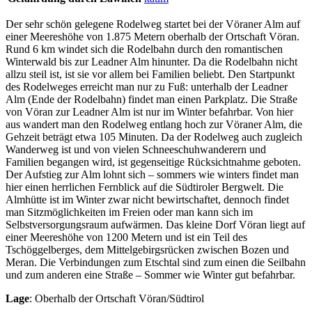
Der sehr schön gelegene Rodelweg startet bei der Vöraner Alm auf
einer Meereshöhe von 1.875 Metern oberhalb der Ortschaft Vöran.
Rund 6 km windet sich die Rodelbahn durch den romantischen
Winterwald bis zur Leadner Alm hinunter. Da die Rodelbahn nicht
allzu steil ist, ist sie vor allem bei Familien beliebt. Den Startpunkt
des Rodelweges erreicht man nur zu Fuß: unterhalb der Leadner
Alm (Ende der Rodelbahn) findet man einen Parkplatz. Die Straße
von Vöran zur Leadner Alm ist nur im Winter befahrbar. Von hier
aus wandert man den Rodelweg entlang hoch zur Vöraner Alm, die
Gehzeit beträgt etwa 105 Minuten. Da der Rodelweg auch zugleich
Wanderweg ist und von vielen Schneeschuhwanderern und
Familien begangen wird, ist gegenseitige Rücksichtnahme geboten.
Der Aufstieg zur Alm lohnt sich – sommers wie winters findet man
hier einen herrlichen Fernblick auf die Südtiroler Bergwelt. Die
Almhütte ist im Winter zwar nicht bewirtschaftet, dennoch findet
man Sitzmöglichkeiten im Freien oder man kann sich im
Selbstversorgungsraum aufwärmen. Das kleine Dorf Vöran liegt auf
einer Meereshöhe von 1200 Metern und ist ein Teil des
Tschöggelberges, dem Mittelgebirgsrücken zwischen Bozen und
Meran. Die Verbindungen zum Etschtal sind zum einen die Seilbahn
und zum anderen eine Straße – Sommer wie Winter gut befahrbar.
Lage
: Oberhalb der Ortschaft Vöran/Südtirol