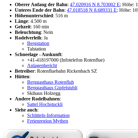
Oberer Anfang der Bahn
:
47.020916 N 8.703002 E
; Höhe: 
Unteres Ende der Bahn
:
47.018518 N 8.689331 E
; Höhe: 1
Höhenunterschied
: 516 m
Länge
: 4.500 m
Gehzeit
: 160 min
Beleuchtung
: Nein
Rodelverleih
: Ja
Bergstation
Talstation
Schneelage - Auskunft
:
+41-418197000 (Infotelefon Rotenflue)
Anlagenbericht
Betreiber
: Rotenfluebahn Rickenbach SZ
Hütten
:
Berggasthaus Rotenfluh
Berggasthaus Gipfelstubli
Skihaus Holzegg
Andere Rodelbahnen
:
Sattel Hochstuckli
Siehe auch
:
Schlitteln-Information
Ferienregion Mythen