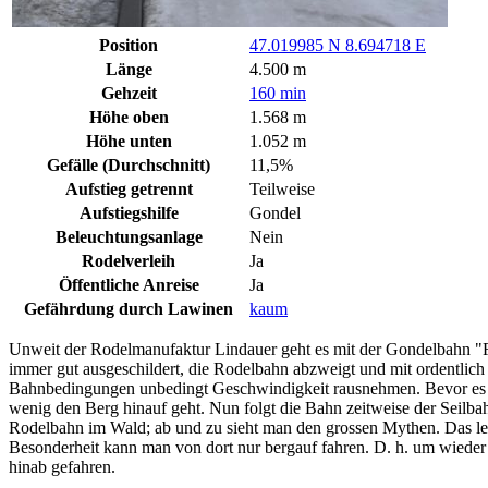
Position
47.019985 N 8.694718 E
Länge
4.500 m
Gehzeit
160 min
Höhe oben
1.568 m
Höhe unten
1.052 m
Gefälle (Durchschnitt)
11,5%
Aufstieg getrennt
Teilweise
Aufstiegshilfe
Gondel
Beleuchtungsanlage
Nein
Rodelverleih
Ja
Öffentliche Anreise
Ja
Gefährdung durch Lawinen
kaum
Unweit der Rodelmanufaktur Lindauer geht es mit der Gondelbahn "Rot
immer gut ausgeschildert, die Rodelbahn abzweigt und mit ordentlich 
Bahnbedingungen unbedingt Geschwindigkeit rausnehmen. Bevor es sch
wenig den Berg hinauf geht. Nun folgt die Bahn zeitweise der Seilba
Rodelbahn im Wald; ab und zu sieht man den grossen Mythen. Das letzt
Besonderheit kann man von dort nur bergauf fahren. D. h. um wieder 
hinab gefahren.