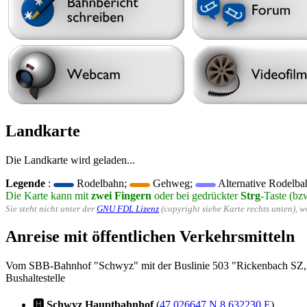
Landkarte
Die Landkarte wird geladen...
Legende
:
Rodelbahn;
Gehweg;
Alternative Rodelba
Die Karte kann mit
zwei Fingern
oder bei gedrückter
Strg
-Taste (bz
Sie steht nicht unter der
GNU FDL Lizenz
(copyright siehe Karte rechts unten), 
Anreise mit öffentlichen Verkehrsmitteln
Vom SBB-Bahnhof "Schwyz" mit der Buslinie 503 "Rickenbach SZ, Stal
Bushaltestelle
🅷 Schwyz Hauptbahnhof
(
47.026647 N 8.632230 E
)