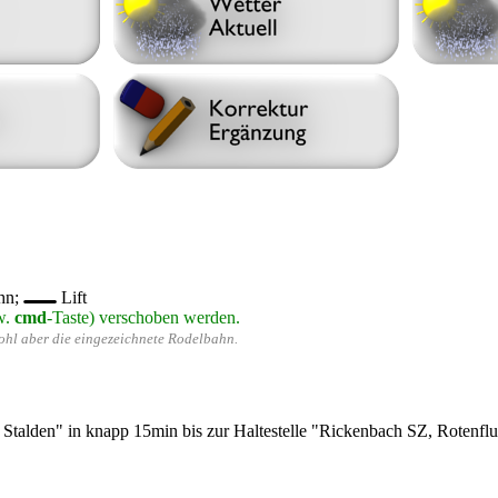
hn;
Lift
w.
cmd
-Taste) verschoben werden.
wohl aber die eingezeichnete Rodelbahn.
den" in knapp 15min bis zur Haltestelle "Rickenbach SZ, Rotenfluebah