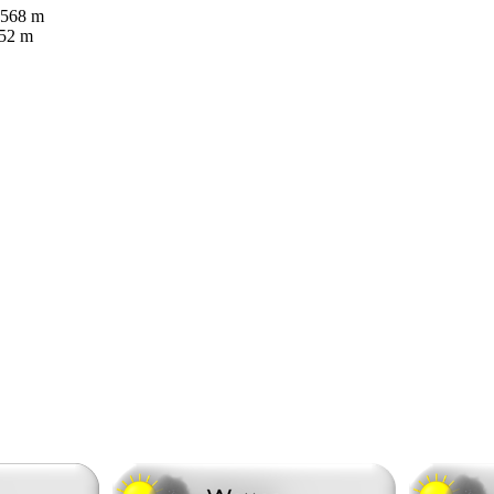
1568 m
052 m