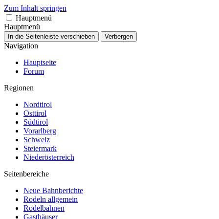
Zum Inhalt springen
Hauptmenü
Hauptmenü
In die Seitenleiste verschieben
Verbergen
Navigation
Hauptseite
Forum
Regionen
Nordtirol
Osttirol
Südtirol
Vorarlberg
Schweiz
Steiermark
Niederösterreich
Seitenbereiche
Neue Bahnberichte
Rodeln allgemein
Rodelbahnen
Gasthäuser