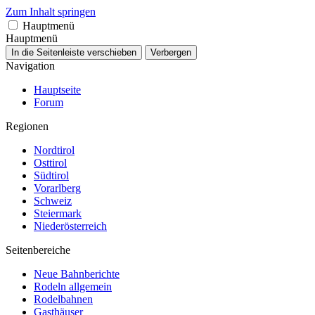
Zum Inhalt springen
Hauptmenü
Hauptmenü
In die Seitenleiste verschieben
Verbergen
Navigation
Hauptseite
Forum
Regionen
Nordtirol
Osttirol
Südtirol
Vorarlberg
Schweiz
Steiermark
Niederösterreich
Seitenbereiche
Neue Bahnberichte
Rodeln allgemein
Rodelbahnen
Gasthäuser