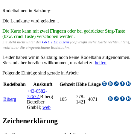
Rodelbahnen in Salzburg:
Die Landkarte wird geladen...
Die Karte kann mit
zwei Fingern
oder bei gedrückter
Strg
-Taste
(bzw.
cmd
-Taste) verschoben werden.
Sie steht nicht unter der
GNU FDL Lizenz
(copyright siehe Karte rechts unten),
wohl aber die eingezeichnete Rodelbahn.
Leider haben wir in Salzburg noch keine Rodelbahn aufgenommen.
Sie sind aber herzlich willkommen, uns dabei zu
helfen
.
Folgende Einträge sind gerade in Arbeit:
Rodelbahn
Auskunft
Gehzeit
Höhe
Länge
+43-6582-
72672
Biberg
778-
Biberg
105
4071
Betreiber
1421
GmbH
;
web
Zeichenerklärung