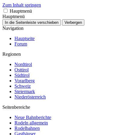
Zum Inhalt springen
Hauptmenü
Hauptmenü
In die Seitenleiste verschieben
Verbergen
Navigation
Hauptseite
Forum
Regionen
Nordtirol
Osttirol
Südtirol
Vorarlberg
Schweiz
Steiermark
Niederösterreich
Seitenbereiche
Neue Bahnberichte
Rodeln allgemein
Rodelbahnen
Gasthäuser