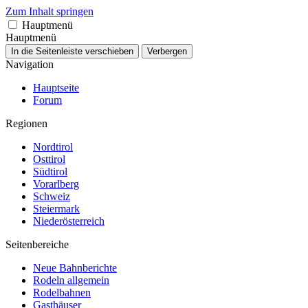
Zum Inhalt springen
Hauptmenü
Hauptmenü
In die Seitenleiste verschieben
Verbergen
Navigation
Hauptseite
Forum
Regionen
Nordtirol
Osttirol
Südtirol
Vorarlberg
Schweiz
Steiermark
Niederösterreich
Seitenbereiche
Neue Bahnberichte
Rodeln allgemein
Rodelbahnen
Gasthäuser