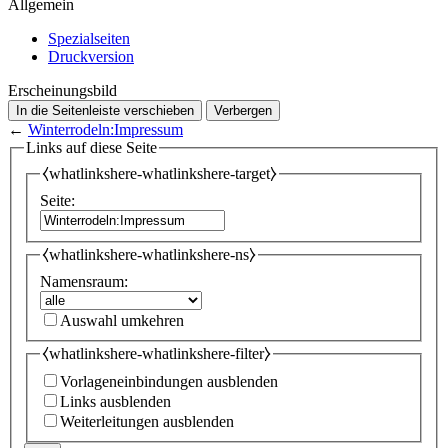
Allgemein
Spezialseiten
Druckversion
Erscheinungsbild
In die Seitenleiste verschieben
Verbergen
←
Winterrodeln:Impressum
Links auf diese Seite
⧼whatlinkshere-whatlinkshere-target⧽
Seite:
⧼whatlinkshere-whatlinkshere-ns⧽
Namensraum:
Auswahl umkehren
⧼whatlinkshere-whatlinkshere-filter⧽
Vorlageneinbindungen ausblenden
Links ausblenden
Weiterleitungen ausblenden