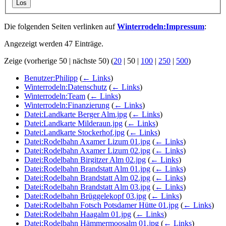
Los
Die folgenden Seiten verlinken auf
Winterrodeln:Impressum
:
Angezeigt werden 47 Einträge.
Zeige (
vorherige 50
|
nächste 50
) (
20
|
50
|
100
|
250
|
500
)
Benutzer:Philipp
(
← Links
)
Winterrodeln:Datenschutz
(
← Links
)
Winterrodeln:Team
(
← Links
)
Winterrodeln:Finanzierung
(
← Links
)
Datei:Landkarte Berger Alm.jpg
(
← Links
)
Datei:Landkarte Milderaun.jpg
(
← Links
)
Datei:Landkarte Stockerhof.jpg
(
← Links
)
Datei:Rodelbahn Axamer Lizum 01.jpg
(
← Links
)
Datei:Rodelbahn Axamer Lizum 02.jpg
(
← Links
)
Datei:Rodelbahn Birgitzer Alm 02.jpg
(
← Links
)
Datei:Rodelbahn Brandstatt Alm 01.jpg
(
← Links
)
Datei:Rodelbahn Brandstatt Alm 02.jpg
(
← Links
)
Datei:Rodelbahn Brandstatt Alm 03.jpg
(
← Links
)
Datei:Rodelbahn Brüggelekopf 03.jpg
(
← Links
)
Datei:Rodelbahn Fotsch Potsdamer Hütte 01.jpg
(
← Links
)
Datei:Rodelbahn Haagalm 01.jpg
(
← Links
)
Datei:Rodelbahn Hämmermoosalm 01.jpg
(
← Links
)