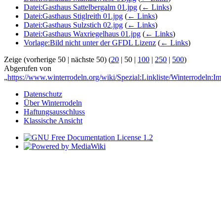
Datei:Gasthaus Sattelbergalm 01.jpg
(
← Links
)
Datei:Gasthaus Stiglreith 01.jpg
(
← Links
)
Datei:Gasthaus Sulzstich 02.jpg
(
← Links
)
Datei:Gasthaus Waxriegelhaus 01.jpg
(
← Links
)
Vorlage:Bild nicht unter der GFDL Lizenz
(
← Links
)
Zeige (
vorherige 50
|
nächste 50
) (
20
|
50
|
100
|
250
|
500
)
Abgerufen von
„
https://www.winterrodeln.org/wiki/Spezial:Linkliste/Winterrodeln:
Datenschutz
Über Winterrodeln
Haftungsausschluss
Klassische Ansicht