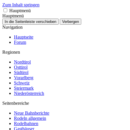
Zum Inhalt springen
Hauptmenü
Hauptmenü
In die Seitenleiste verschieben
Verbergen
Navigation
Hauptseite
Forum
Regionen
Nordtirol
Osttirol
Südtirol
Vorarlberg
Schweiz
Steiermark
Niederösterreich
Seitenbereiche
Neue Bahnberichte
Rodeln allgemein
Rodelbahnen
Gasthäuser