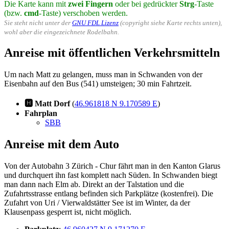
Die Karte kann mit
zwei Fingern
oder bei gedrückter
Strg
-Taste
(bzw.
cmd
-Taste) verschoben werden.
Sie steht nicht unter der
GNU FDL Lizenz
(copyright siehe Karte rechts unten),
wohl aber die eingezeichnete Rodelbahn.
Anreise mit öffentlichen Verkehrsmitteln
Um nach Matt zu gelangen, muss man in Schwanden von der
Eisenbahn auf den Bus (541) umsteigen; 30 min Fahrtzeit.
🅷 Matt Dorf
(
46.961818 N 9.170589 E
)
Fahrplan
SBB
Anreise mit dem Auto
Von der Autobahn 3 Zürich - Chur fährt man in den Kanton Glarus
und durchquert ihn fast komplett nach Süden. In Schwanden biegt
man dann nach Elm ab. Direkt an der Talstation und die
Zufahrtsstrasse entlang befinden sich Parkplätze (kostenfrei). Die
Zufahrt von Uri / Vierwaldstätter See ist im Winter, da der
Klausenpass gesperrt ist, nicht möglich.