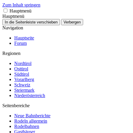
Zum Inhalt springen
Hauptmenü
Hauptmenü
In die Seitenleiste verschieben
Verbergen
Navigation
Hauptseite
Forum
Regionen
Nordtirol
Osttirol
Südtirol
Vorarlberg
Schweiz
Steiermark
Niederösterreich
Seitenbereiche
Neue Bahnberichte
Rodeln allgemein
Rodelbahnen
Gasthäuser