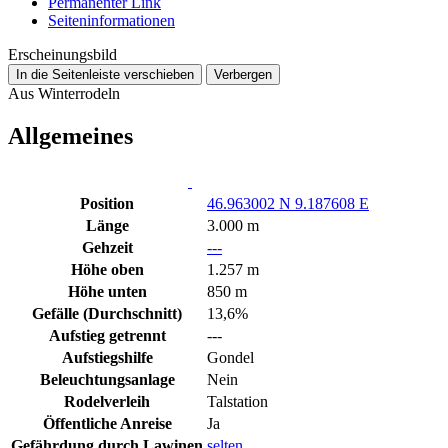
Permanenter Link
Seiten­­informationen
Erscheinungsbild
In die Seitenleiste verschieben
Verbergen
Aus Winterrodeln
Allgemeines
Position
46.963002 N 9.187608 E
Länge
3.000 m
Gehzeit
---
Höhe oben
1.257 m
Höhe unten
850 m
Gefälle (Durchschnitt)
13,6%
Aufstieg getrennt
---
Aufstiegshilfe
Gondel
Beleuchtungsanlage
Nein
Rodelverleih
Talstation
Öffentliche Anreise
Ja
Gefährdung durch Lawinen
selten