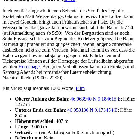
In einem tief eingeschnittenen Seitental des Sernftales liegt die
Rodelbahn Matt-Weissenberge, Glarus Schweiz. Eine Luftseilbahn
mit zwei Gondeln bringt auch Frühaufsteher zur Piste. Da die
Weissenberge das ganze Jahr bewohnt sind, fährt die Bahn ab 7:50
(auf Anmeldung auch ab 5:50). Von der Bergstation sind es noch
8min Fussmarsch bis zum Beginn des Rodelvergnügens. Die Bahn
ist meist gut präpariert und gut gesichert. Wenn länger Schneefälle
ausbleiben neigt sie zum Vereisen. Machmal kommt es vor, dass die
Bahn wegen Lawinenabgängen gesperrt ist. Fahrtzeiten und
Ticketpreise können auf der Homepage der Luftseilbahn abgerufen
werden
Homepage
. Bei guten Verhältnissen kann man Freitags und
Samstag Abends bei romantischer Laternenbeleuchtung
Nachtschlitteln (19:00 - 22:00).
Ein Video sagt mehr als 1000 Worte:
Film
Oberer Anfang der Bahn
:
46.963940 N 9.184615 E
; Höhe:
1257 m
Unteres Ende der Bahn
:
46.958130 N 9.173454 E
; Höhe:
850 m
Höhenunterschied
: 407 m
Länge
: 3.000 m
Gehzeit
: --- (ein Aufstieg zu Fuß ist nicht möglich)
Beleuchtung
: Nein