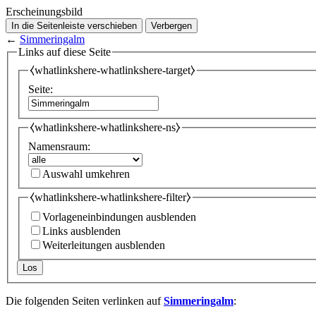
Erscheinungsbild
In die Seitenleiste verschieben
Verbergen
←
Simmeringalm
Links auf diese Seite
⧼whatlinkshere-whatlinkshere-target⧽
Seite:
⧼whatlinkshere-whatlinkshere-ns⧽
Namensraum:
Auswahl umkehren
⧼whatlinkshere-whatlinkshere-filter⧽
Vorlageneinbindungen ausblenden
Links ausblenden
Weiterleitungen ausblenden
Los
Die folgenden Seiten verlinken auf
Simmeringalm
: