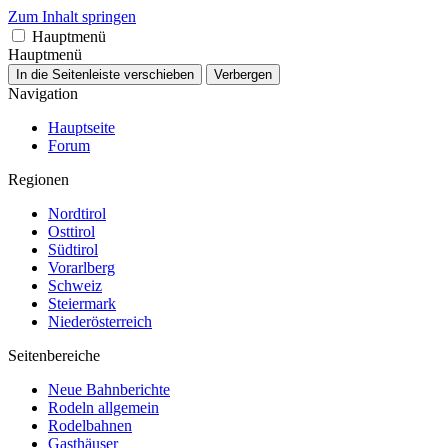
Zum Inhalt springen
Hauptmenü
Hauptmenü
In die Seitenleiste verschieben
Verbergen
Navigation
Hauptseite
Forum
Regionen
Nordtirol
Osttirol
Südtirol
Vorarlberg
Schweiz
Steiermark
Niederösterreich
Seitenbereiche
Neue Bahnberichte
Rodeln allgemein
Rodelbahnen
Gasthäuser