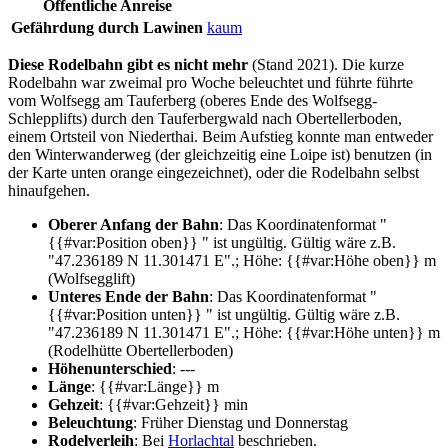
Öffentliche Anreise
Gefährdung durch Lawinen
kaum
Diese Rodelbahn gibt es nicht mehr
(Stand 2021). Die kurze
Rodelbahn war zweimal pro Woche beleuchtet und führte führte
vom Wolfsegg am Tauferberg (oberes Ende des Wolfsegg-
Schlepplifts) durch den Tauferbergwald nach Obertellerboden,
einem Ortsteil von Niederthai. Beim Aufstieg konnte man entweder
den Winterwanderweg (der gleichzeitig eine Loipe ist) benutzen (in
der Karte unten orange eingezeichnet), oder die Rodelbahn selbst
hinaufgehen.
Oberer Anfang der Bahn
:
Das Koordinatenformat "
{{#var:Position oben}} " ist ungültig. Gültig wäre z.B.
"47.236189 N 11.301471 E".
; Höhe: {{#var:Höhe oben}} m
(Wolfsegglift)
Unteres Ende der Bahn
:
Das Koordinatenformat "
{{#var:Position unten}} " ist ungültig. Gültig wäre z.B.
"47.236189 N 11.301471 E".
; Höhe: {{#var:Höhe unten}} m
(Rodelhütte Obertellerboden)
Höhenunterschied
: ---
Länge
: {{#var:Länge}} m
Gehzeit
: {{#var:Gehzeit}} min
Beleuchtung
: Früher Dienstag und Donnerstag
Rodelverleih
: Bei
Horlachtal
beschrieben.