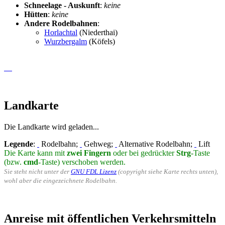
Schneelage - Auskunft
:
keine
Hütten
:
keine
Andere Rodelbahnen
:
Horlachtal
(Niederthai)
Wurzbergalm
(Köfels)
Landkarte
Die Landkarte wird geladen...
Legende
:
Rodelbahn;
Gehweg;
Alternative Rodelbahn;
Lift
Die Karte kann mit
zwei Fingern
oder bei gedrückter
Strg
-Taste
(bzw.
cmd
-Taste) verschoben werden.
Sie steht nicht unter der
GNU FDL Lizenz
(copyright siehe Karte rechts unten),
wohl aber die eingezeichnete Rodelbahn.
Anreise mit öffentlichen Verkehrsmitteln