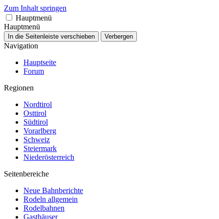
Zum Inhalt springen
Hauptmenü
Hauptmenü
In die Seitenleiste verschieben
Verbergen
Navigation
Hauptseite
Forum
Regionen
Nordtirol
Osttirol
Südtirol
Vorarlberg
Schweiz
Steiermark
Niederösterreich
Seitenbereiche
Neue Bahnberichte
Rodeln allgemein
Rodelbahnen
Gasthäuser