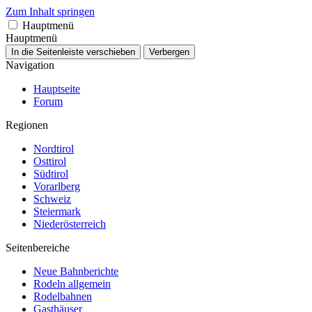
Zum Inhalt springen
Hauptmenü
Hauptmenü
In die Seitenleiste verschieben
Verbergen
Navigation
Hauptseite
Forum
Regionen
Nordtirol
Osttirol
Südtirol
Vorarlberg
Schweiz
Steiermark
Niederösterreich
Seitenbereiche
Neue Bahnberichte
Rodeln allgemein
Rodelbahnen
Gasthäuser