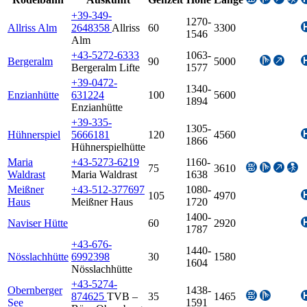
+39-349-
1270-
Allriss Alm
2648358
Allriss
60
3300
1546
Alm
+43-5272-6333
1063-
Bergeralm
90
5000
Bergeralm Lifte
1577
+39-0472-
1340-
Enzianhütte
631224
100
5600
1894
Enzianhütte
+39-335-
1305-
Hühnerspiel
5666181
120
4560
1866
Hühnerspielhütte
Maria
+43-5273-6219
1160-
75
3610
Waldrast
Maria Waldrast
1638
Meißner
+43-512-377697
1080-
105
4970
Haus
Meißner Haus
1720
1400-
Naviser Hütte
60
2920
1787
+43-676-
1440-
Nösslachhütte
6992398
30
1580
1604
Nösslachhütte
+43-5274-
Obernberger
1438-
874625
TVB –
35
1465
See
1591