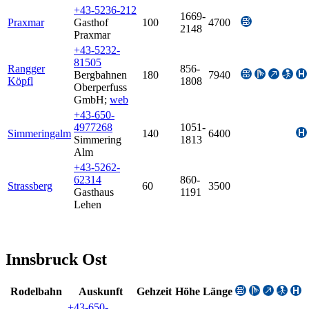
+43-5236-212
1669-
Praxmar
Gasthof
100
4700
2148
Praxmar
+43-5232-
81505
Rangger
856-
Bergbahnen
180
7940
Köpfl
1808
Oberperfuss
GmbH
;
web
+43-650-
4977268
1051-
Simmeringalm
140
6400
Simmering
1813
Alm
+43-5262-
62314
860-
Strassberg
60
3500
Gasthaus
1191
Lehen
Innsbruck Ost
Rodelbahn
Auskunft
Gehzeit
Höhe
Länge
+43-650-