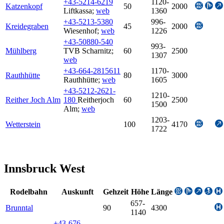
+43-5214-6219
1120-
Katzenkopf
50
2000
Liftkassa
;
web
1360
+43-5213-5380
996-
Kreidegraben
45
2000
Wiesenhof
;
web
1226
+43-50880-540
993-
Mühlberg
TVB Scharnitz
;
60
2500
1307
web
+43-664-2815611
1170-
Rauthhütte
80
3000
Rauthhütte
;
web
1605
+43-5212-2621-
1210-
Reither Joch Alm
180
Reitherjoch
60
2500
1500
Alm
;
web
1203-
Wetterstein
100
4170
1722
Innsbruck West
Rodelbahn
Auskunft
Gehzeit
Höhe
Länge
657-
Brunntal
90
4300
1140
+43-676-