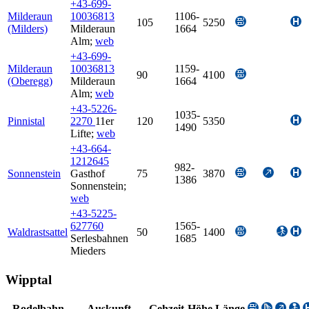
+43-699-
Milderaun
10036813
1106-
105
5250
(Milders)
Milderaun
1664
Alm
;
web
+43-699-
Milderaun
10036813
1159-
90
4100
(Oberegg)
Milderaun
1664
Alm
;
web
+43-5226-
1035-
Pinnistal
2270
11er
120
5350
1490
Lifte
;
web
+43-664-
1212645
982-
Sonnenstein
Gasthof
75
3870
1386
Sonnenstein
;
web
+43-5225-
627760
1565-
Waldrastsattel
50
1400
Serlesbahnen
1685
Mieders
Wipptal
Rodelbahn
Auskunft
Gehzeit
Höhe
Länge