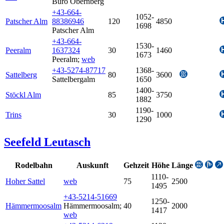
Büro Obernberg
+43-664-
1052-
Patscher Alm
88386946
120
4850
1698
Patscher Alm
+43-664-
1530-
Peeralm
1637324
30
1460
1673
Peeralm
;
web
+43-5274-87717
1368-
Sattelberg
80
3600
Sattelbergalm
1650
1400-
Stöckl Alm
85
3750
1882
1190-
Trins
30
1000
1290
Seefeld Leutasch
Rodelbahn
Auskunft
Gehzeit
Höhe
Länge
1110-
Hoher Sattel
web
75
2500
1495
+43-5214-51669
1250-
Hämmermoosalm
Hämmermoosalm
;
40
2000
1417
web