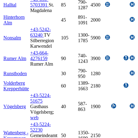
790-
Halltal
5703391
St.
85
4500
1287
Magdalena
Hinterhorn
891-
45
2000
Alm
1091
+43-5242-
63240
TV
1300-
Nonsalm
105
5900
Silberregion
1785
Karwendel
+43-664-
740-
Rumer Alm
4276159
90
3900
1243
Rumer Alm
790-
Runstboden
30
1280
950
Volderberg
1389-
60
2180
Krepperhütte
1663
+43-5224-
51675
587-
Vögelsberg
Gasthaus
40
1900
863
Vögelsberg
;
web
+43-5224-
52230
Wattenberg -
1350-
Gemeindeamt
50
2150