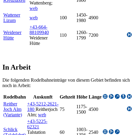
Kreuztaxen
1600
Wattenberg
;
web
Wattener
1450-
web
100
4900
Lizum
1980
+43-664-
Weidener
88109940
1260-
110
7200
Hütte
Weidener
1799
Hütte
In Arbeit
Die folgenden Rodelbahneinträge von diesem Gebiet befinden sich
noch in Arbeit:
Rodelbahn
Auskunft
Gehzeit
Höhe
Länge
Reither
+43-5212-2621-
1175-
Joch Alm
180
Reitherjoch
75
4500
1500
(Variante)
Alm
;
web
+43-5225-
62321
Schlick
1003-
Talstation
60
2540
(Talabfahrt)
1356