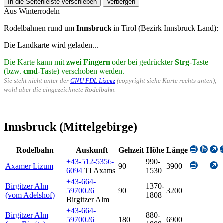
In die Seitenleiste verschieben
Verbergen
Aus Winterrodeln
Rodelbahnen rund um
Innsbruck
in Tirol (Bezirk Innsbruck Land):
Die Landkarte wird geladen...
Die Karte kann mit
zwei Fingern
oder bei gedrückter
Strg
-Taste
(bzw.
cmd
-Taste) verschoben werden.
Sie steht nicht unter der
GNU FDL Lizenz
(copyright siehe Karte rechts unten),
wohl aber die eingezeichnete Rodelbahn.
Innsbruck (Mittelgebirge)
Rodelbahn
Auskunft
Gehzeit
Höhe
Länge
+43-512-5356-
990-
Axamer Lizum
90
3900
6094
TI Axams
1530
+43-664-
Birgitzer Alm
1370-
5970026
90
3200
(vom Adelshof)
1808
Birgitzer Alm
+43-664-
Birgitzer Alm
880-
5970026
180
6900