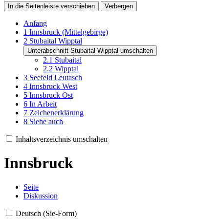
In die Seitenleiste verschieben
Verbergen
Anfang
1
Innsbruck (Mittelgebirge)
2
Stubaital Wipptal
Unterabschnitt Stubaital Wipptal umschalten
2.1
Stubaital
2.2
Wipptal
3
Seefeld Leutasch
4
Innsbruck West
5
Innsbruck Ost
6
In Arbeit
7
Zeichenerklärung
8
Siehe auch
Inhaltsverzeichnis umschalten
Innsbruck
Seite
Diskussion
Deutsch (Sie-Form)