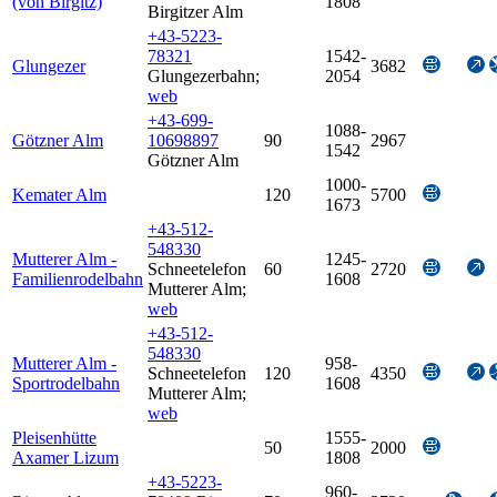
(von Birgitz)
1808
Birgitzer Alm
+43-5223-
78321
1542-
Glungezer
3682
Glungezerbahn
;
2054
web
+43-699-
1088-
Götzner Alm
10698897
90
2967
1542
Götzner Alm
1000-
Kemater Alm
120
5700
1673
+43-512-
548330
Mutterer Alm -
1245-
Schneetelefon
60
2720
Familienrodelbahn
1608
Mutterer Alm
;
web
+43-512-
548330
Mutterer Alm -
958-
Schneetelefon
120
4350
Sportrodelbahn
1608
Mutterer Alm
;
web
Pleisenhütte
1555-
50
2000
Axamer Lizum
1808
+43-5223-
960-