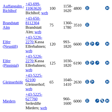
+43-699-
Auffangalm -
1158-
11063626
100
4800
Bichlhof
1620
Bichlhof
;
web
+43-650-
Brandstatt
8112304
1360-
75
3510
Alm
Brandstatt
1780
Alm
;
web
+43-5226-
Elfer
2270
Kassa
993-
120
6600
(Neustift)
Elferbahnen
;
1820
web
+43-5226-
Elfer
2270
Kassa
1030-
125
6190
(Pinnistal)
Elferbahnen
;
1820
web
+43-5225-
62100
1040-
Gleinserhöfe
65
2630
Gleinserhof
;
1410
web
+43-5225-
627760
960-
Mieders
6000
Serleslifte
1600
Mieders
;
web