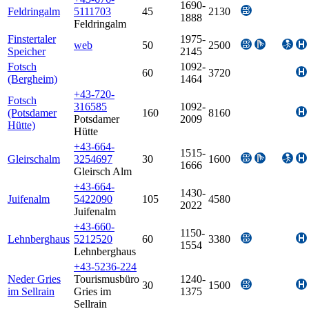
1690-
Feldringalm
5111703
45
2130
1888
Feldringalm
Finstertaler
1975-
web
50
2500
Speicher
2145
Fotsch
1092-
60
3720
(Bergheim)
1464
+43-720-
Fotsch
316585
1092-
(Potsdamer
160
8160
Potsdamer
2009
Hütte)
Hütte
+43-664-
1515-
Gleirschalm
3254697
30
1600
1666
Gleirsch Alm
+43-664-
1430-
Juifenalm
5422090
105
4580
2022
Juifenalm
+43-660-
1150-
Lehnberghaus
5212520
60
3380
1554
Lehnberghaus
+43-5236-224
Neder Gries
Tourismusbüro
1240-
30
1500
im Sellrain
Gries im
1375
Sellrain