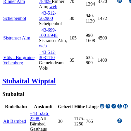
Rinner Alm
78409
Rinner
70
3720
1394
Alm
;
web
+43-512-
940-
Scheipenhof
562900
30
1472
1139
Scheipenhof
+43-699-
10018948
990-
Sistranser Alm
105
4500
Sistranser Alm
;
1608
web
+43-512-
Völs - Burgruine
3031110
635-
35
1400
Vellenberg
Gemeindeamt
809
Völs
Stubaital Wipptal
Stubaital
Rodelbahn
Auskunft
Gehzeit
Höhe
Länge
+43-5226-
2298
Alt
1175-
Alt Bärnbad
30
765
Bärnbad
1250
Gasthaus