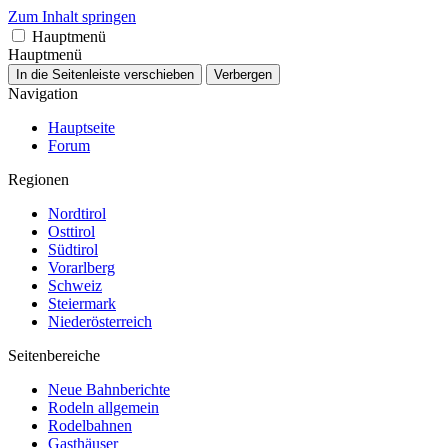
Zum Inhalt springen
Hauptmenü
Hauptmenü
In die Seitenleiste verschieben
Verbergen
Navigation
Hauptseite
Forum
Regionen
Nordtirol
Osttirol
Südtirol
Vorarlberg
Schweiz
Steiermark
Niederösterreich
Seitenbereiche
Neue Bahnberichte
Rodeln allgemein
Rodelbahnen
Gasthäuser