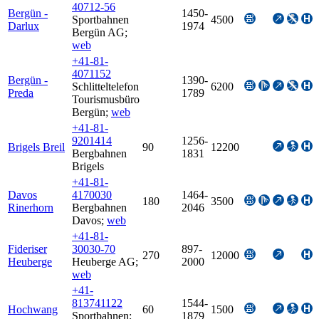
40712-56
Bergün -
1450-
Sportbahnen
4500
Darlux
1974
Bergün AG
;
web
+41-81-
4071152
Bergün -
1390-
Schlitteltelefon
6200
Preda
1789
Tourismusbüro
Bergün
;
web
+41-81-
9201414
1256-
Brigels Breil
90
12200
Bergbahnen
1831
Brigels
+41-81-
Davos
4170030
1464-
180
3500
Rinerhorn
Bergbahnen
2046
Davos
;
web
+41-81-
Fideriser
30030-70
897-
270
12000
Heuberge
Heuberge AG
;
2000
web
+41-
813741122
1544-
Hochwang
60
1500
Sportbahnen
;
1879