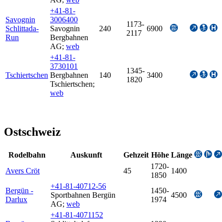
+41-81-
Savognin
3006400
1173-
Schlittada-
Savognin
240
6900
2117
Run
Bergbahnen
AG
;
web
+41-81-
3730101
1345-
Tschiertschen
Bergbahnen
140
3400
1820
Tschiertschen
;
web
Ostschweiz
Rodelbahn
Auskunft
Gehzeit
Höhe
Länge
1720-
Avers Cröt
45
1400
1850
+41-81-40712-56
Bergün -
1450-
Sportbahnen Bergün
4500
Darlux
1974
AG
;
web
+41-81-4071152