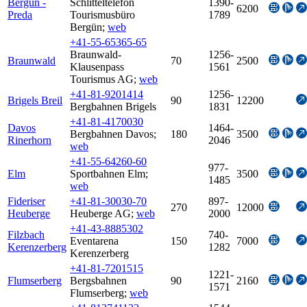
Bergün -
Schlitteltelefon
1390-
6200
Preda
Tourismusbüro
1789
Bergün
;
web
+41-55-65365-65
Braunwald-
1256-
Braunwald
70
2500
Klausenpass
1561
Tourismus AG
;
web
+41-81-9201414
1256-
Brigels Breil
90
12200
Bergbahnen Brigels
1831
+41-81-4170030
Davos
1464-
Bergbahnen Davos
;
180
3500
Rinerhorn
2046
web
+41-55-64260-60
977-
Elm
Sportbahnen Elm
;
3500
1485
web
Fideriser
+41-81-30030-70
897-
270
12000
Heuberge
Heuberge AG
;
web
2000
+41-43-8885302
Filzbach
740-
Eventarena
150
7000
Kerenzerberg
1282
Kerenzerberg
+41-81-7201515
1221-
Flumserberg
Bergsbahnen
90
2160
1571
Flumserberg
;
web