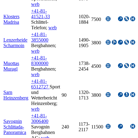
web
+41-81-
Klosters
41521-33
1020-
7500
Madrisa
Schlittel-
1884
Telefon
;
web
+41-81-
Lenzerheide
3855000
1490-
3800
Scharmoin
Bergbahnen
;
1905
web
+41-81-
Muottas
8300000
1738-
4500
Muragl
Bergbahnen
;
2454
web
+41-81-
6512727
Sport
Sarn
und
1320-
90
3800
Heinzenberg
Wetterbericht
1713
Heinzenberg
;
web
+41-81-
Savognin
3006400
1173-
Schlittada-
Savognin
240
11500
2117
Panoramica
Bergbahnen
AG
;
web