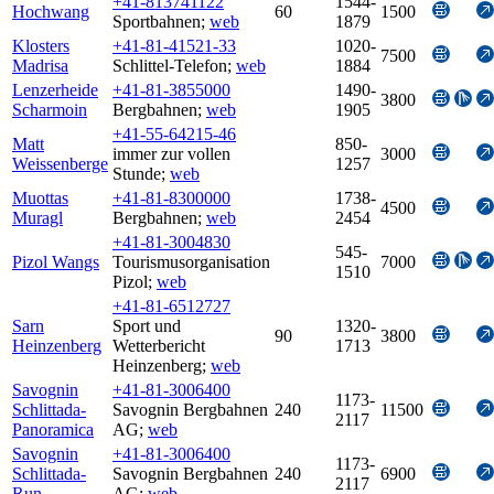
+41-813741122
1544-
Hochwang
60
1500
Sportbahnen
;
web
1879
Klosters
+41-81-41521-33
1020-
7500
Madrisa
Schlittel-Telefon
;
web
1884
Lenzerheide
+41-81-3855000
1490-
3800
Scharmoin
Bergbahnen
;
web
1905
+41-55-64215-46
Matt
850-
immer zur vollen
3000
Weissenberge
1257
Stunde
;
web
Muottas
+41-81-8300000
1738-
4500
Muragl
Bergbahnen
;
web
2454
+41-81-3004830
545-
Pizol Wangs
Tourismusorganisation
7000
1510
Pizol
;
web
+41-81-6512727
Sarn
Sport und
1320-
90
3800
Heinzenberg
Wetterbericht
1713
Heinzenberg
;
web
Savognin
+41-81-3006400
1173-
Schlittada-
Savognin Bergbahnen
240
11500
2117
Panoramica
AG
;
web
Savognin
+41-81-3006400
1173-
Schlittada-
Savognin Bergbahnen
240
6900
2117
Run
AG
;
web