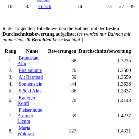
10.
8.
Fotsch
74
73
27
39
In der folgenden Tabelle werden die Bahnen mit der
besten
Durchschnittsbewertung
aufgelistet (
es wurden nur Bahnen mit
mindestens
20 Berichten
berücksichtigt!
):
Rang
Name
Bewertungen
Durchschnittsbewertung
Brandstatt
1.
68
1.3235
Alm
2.
Enzianhütte
20
1.3500
3.
Alt Bärnbad
59
1.3559
4.
Sonnenstein
44
1.3636
5.
Stöckl Alm
86
1.3837
Rangger
6.
70
1.4143
Köpfl
Pleisenhütte
7.
Axamer
59
1.4237
Lizum
Maria
8.
127
1.4331
Waldrast