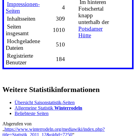
Im hinteren
Impressionen-
4
Fotschertal
Seiten
knapp
Inhaltsseiten
309
unterhalb der
Seiten
Potsdamer
1010
insgesamt
Hütte
Hochgeladene
510
Dateien
Registrierte
184
Benutzer
Weitere Statistikinformationen
Übersicht Saisonstatistik-Seiten
Allgemeine Statistik
Winterrodeln
Beliebteste Seiten
Abgerufen von
„
https://www.winterrodeln.org/mediawiki/index.php?
title=Statistik_2011_12&oldid=7250
“