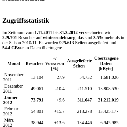
Zugriffsstatistik
Im Zeitraum vom
1.11.2011
bis
31.3.2012
verzeichneten wir
229.701
Besucher auf
winterrodeln.org
; das sind
3.5%
mehr als in
der Saison 2010/11. Es wurden
925.613 Seiten
ausgeliefert und
54.4 GByte
an Daten übertragen:
+/-
Übertragene
Ausgelieferte
Monat
Besucher
Vorsaison
Daten
Seiten
[%]
[kByte]
November
13.104
-27.9
54.732
1.681.026
2011
Dezember
49.061
-10.4
211.510
13.808.530
2011
Jänner
73.791
+9.6
311.647
21.212.019
2012
Februar
54.801
+15.7
213.278
13.425.177
2012
März
38.944
+13.6
134.446
6.945.985
2012