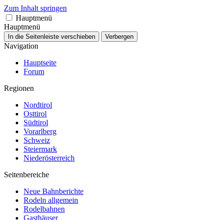
Zum Inhalt springen
Hauptmenü
Hauptmenü
In die Seitenleiste verschieben
Verbergen
Navigation
Hauptseite
Forum
Regionen
Nordtirol
Osttirol
Südtirol
Vorarlberg
Schweiz
Steiermark
Niederösterreich
Seitenbereiche
Neue Bahnberichte
Rodeln allgemein
Rodelbahnen
Gasthäuser