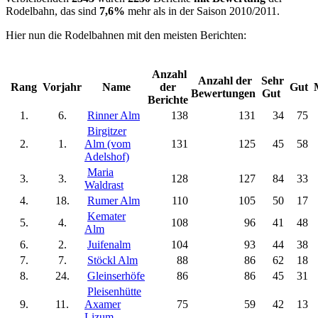
Rodelbahn, das sind
7,6%
mehr als in der Saison 2010/2011.
Hier nun die Rodelbahnen mit den meisten Berichten:
Anzahl
Anzahl der
Sehr
Rang
Vorjahr
Name
der
Gut
Bewertungen
Gut
Berichte
1.
6.
Rinner Alm
138
131
34
75
Birgitzer
2.
1.
Alm (vom
131
125
45
58
Adelshof)
Maria
3.
3.
128
127
84
33
Waldrast
4.
18.
Rumer Alm
110
105
50
17
Kemater
5.
4.
108
96
41
48
Alm
6.
2.
Juifenalm
104
93
44
38
7.
7.
Stöckl Alm
88
86
62
18
8.
24.
Gleinserhöfe
86
86
45
31
Pleisenhütte
9.
11.
Axamer
75
59
42
13
Lizum