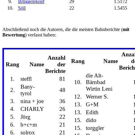
9.
Brüggelekopf
29
1.5172
10.
Söll
22
1.5455
Abschließend noch die Autoren, die die meisten Bahnberichte (
mit
Bewertung
) verfasst haben:
Anza
Anzahl
Rang
Name
d
Rang
Name
der
Berich
Berichte
die Alt-
1.
steffl
81
10.
Bärnbad
Bany-
Wirtin Leni
2.
48
tyrol
12.
Werner S.
3.
nina + joe
36
13.
G+M
4.
CHARLY
26
13.
Edith
5.
Jörg
22
15.
dido
6.
b+c+m
21
15.
torggler
6.
solrox
21