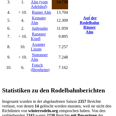
3.
1.
Alm (vom
14.739
Adelshof)
4.
> 10.
Rumer Alm
13.704
Kemater
Auf der
5.
4.
12.309
Alm
Rodelbahn
Rinner
6.
2.
Juifenalm
11.959
Alm
Rangger
7.
> 10.
9.895
Köpfl
Axamer
8.
10.
7.257
Lizum
Sistranser
9.
> 10.
7.248
Alm
Fotsch
10.
6.
7.162
(Bergheim)
Statistiken zu den Rodelbahnberichten
Insgesamt wurden in der abgelaufenen Saison
2357
Berichte
verfasst, von denen
14
gelöscht werden mussten, weil sie nicht den
Richtlinien von
winterrodeln.org
entsprochen haben. Von den
verbleibenden
2343
waren
2230
Berichte
mit Bewertung
der