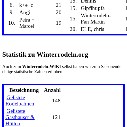
15.
Dennis
6.
k+e+c
21
15.
Gipflhupfa
9.
Angi
20
Winterrodeln-
15.
Petra +
Fan Martin
10.
19
Marcel
20.
ELE, chris
Statistik zu Winterrodeln.org
Auch zum
Winterrodeln-WIKI
selbst haben wir zum Saisonende
einige statistische Zahlen erhoben:
Bezeichnung
Anzahl
Gelistete
148
Rodelbahnen
Gelistete
Gasthäuser &
121
Hütten