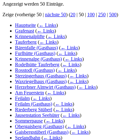
Angezeigt werden 50 Einträge.
Zeige (
vorherige 50
|
nächste 50
) (
20
|
50
|
100
|
250
|
500
)
Hauptseite
(
← Links
)
Grafenast
(
← Links
)
Krinnenalplifte
(
← Links
)
Tauferberg
(
← Links
)
Bärenfalle (Gasthaus)
(
← Links
)
Furlhütte (Gasthaus)
(
← Links
)
Krinnenalpe (Gasthaus)
(
← Links
)
Rodelhütte Tauferberg
(
← Links
)
Rosstodl (Gasthaus)
(
← Links
)
Sterzingerhaus (Gasthaus)
(
← Links
)
Waxriegelhaus (Gasthaus)
(
← Links
)
Herzebner Almwirt (Gasthaus)
(
← Links
)
Am Feuerstein
(
← Links
)
Feilalm
(
← Links
)
Feilalm (Gasthaus)
(
← Links
)
Riederberg Stüberl
(
← Links
)
Jausenstation Seehüter
(
← Links
)
Sommerpause
(
← Links
)
Obergaisberg (Gasthaus)
(
← Links
)
Gaisbergstüberl (Gasthaus)
(
← Links
)
Seelandbahn
(
← Links
)