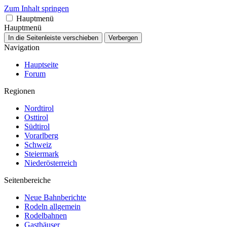
Zum Inhalt springen
Hauptmenü
Hauptmenü
In die Seitenleiste verschieben
Verbergen
Navigation
Hauptseite
Forum
Regionen
Nordtirol
Osttirol
Südtirol
Vorarlberg
Schweiz
Steiermark
Niederösterreich
Seitenbereiche
Neue Bahnberichte
Rodeln allgemein
Rodelbahnen
Gasthäuser